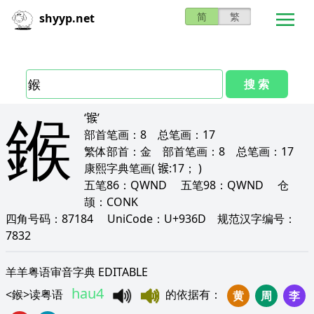
简
繁
shyyp.net
搜 索
鍭
‘𬭤’
部首笔画：
8
总笔画：
17
繁体部首：
金
部首笔画：
8
总笔画：
17
康熙字典笔画
( 𬭤:17； )
五笔86：
QWND
五笔98：
QWND
仓
颉：
CONK
四角号码：
87184
UniCode：
U+936D
规范汉字编号：
7832
羊羊粤语审音字典 EDITABLE
hau4
<
鍭
>
读粤语
的依据有
：
黄
周
李