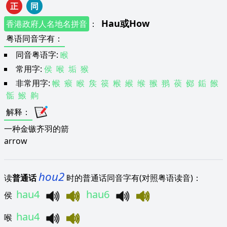
正
同
Hau
或
How
香港政府人名地名拼音
：
粤语同音字有
：
同音粤语字:
睺
常用字:
侯
喉
垢
猴
非常用字:
帿
瘊
睺
矦
篌
糇
緱
缑
翭
翵
葔
鄇
銗
餱
骺
鯸
齁
解释
：
一种金镞齐羽的箭
arrow
hou2
读
普通话
时的普通话同音字有(对照粤语读音)：
hau4
hau6
侯
hau4
喉