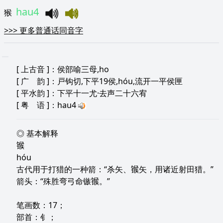
hau4
猴
>>>
更多普通话同音字
[
上古音
]：侯部喻三母,ho
[
广 韵
]：戸钩切,下平19侯,hóu,流开一平侯匣
[
平水韵
]：下平十一尤·去声二十六宥
[
粤 语
]：hau4
◎ 基本解释
𬭤
hóu
古代用于打猎的一种箭：“杀矢、𬭤矢，用诸近射田猎。”
箭头：“殊胜弯弓命镞𬭤。”
笔画数：17；
部首：钅；