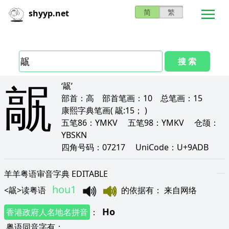
简
繁
shyyp.net
搜 索
髛
‘髛’
部首：
高
部首笔画：
10
总笔画：
15
康熙字典笔画
( 髛:15； )
五笔86：
YMKV
五笔98：
YMKV
仓颉：
YBSKN
四角号码：
07217
UniCode：
U+9ADB
羊羊粤语审音字典 EDITABLE
hou1
<
髛
>
读粤语
的依据有
：
来自网络
Ho
香港政府人名地名拼音
：
粤语同音字有
：