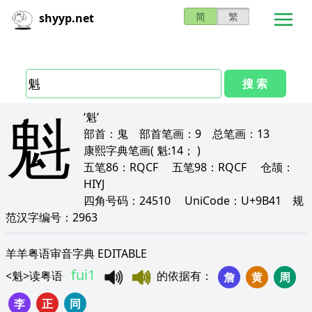
简
繁
shyyp.net
搜 索
魁
‘魁’
部首：
鬼
部首笔画：
9
总笔画：
13
康熙字典笔画
( 魁:14； )
五笔86：
RQCF
五笔98：
RQCF
仓颉：
HIYJ
四角号码：
24510
UniCode：
U+9B41
规
范汉字编号：
2963
羊羊粤语审音字典 EDITABLE
fui1
<
魁
>
读粤语
的依据有
：
詹
黄
周
李
正
同