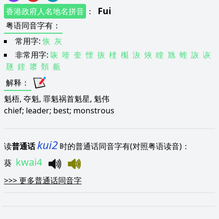
Fui
香港政府人名地名拼音
：
粤语同音字有
：
常用字:
恢
灰
非常用字:
咴
喹
奎
悝
拻
楏
櫆
洃
烣
睳
虺
蝰
詼
诙
豗
鍷
隳
顝
齀
解释
：
魁梧, 夺魁, 罪魁祸首魁星, 魁伟
chief; leader; best; monstrous
kui2
读
普通话
时的普通话同音字有(对照粤语读音)：
kwai4
葵
>>>
更多普通话同音字