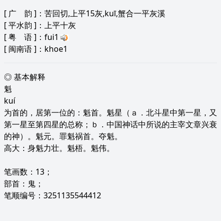
[
广 韵
]：苦回切,上平15灰,kuī,蟹合一平灰溪
[
平水韵
]：上平十灰
[
粤 语
]：fui1
[
闽南语
]：khoe1
◎ 基本解释
魁
kuí
为首的，居第一位的：魁首。魁星（ａ．北斗星中第一星，又
第一星至第四星的总称；ｂ．中国神话中所说的主宰文章兴衰
的神）。魁元。罪魁祸首。夺魁。
高大：身魁力壮。魁梧。魁伟。
笔画数：13；
部首：鬼；
笔顺编号：3251135544412