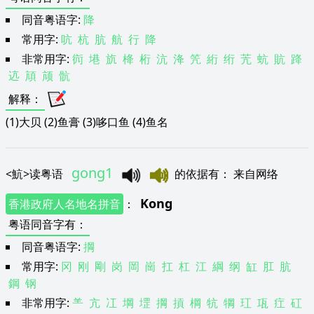
同音粤语字:
降
常用字:
吭
杭
肮
航
行
降
非常用字:
䘕
塂
斻
栙
桁
沆
洚
笐
絎
绗
苀
蚢
貥
跭
迒
頏
颃
骯
解释
：
(1)大贝 (2)鱼膏 (3)哆口鱼 (4)鱼名
gong1
<
魧
>
读粤语
的依据有
：
来自网络
Kong
香港政府人名地名拼音
：
粤语同音字有
：
同音粤语字:
掆
常用字:
冈
刚
剛
岗
岡
崗
扛
杠
江
綱
纲
缸
肛
肮
鋼
钢
非常用字:
⺷
亢
冮
堈
堽
掆
摃
棡
牨
犅
玒
瓨
疘
矼