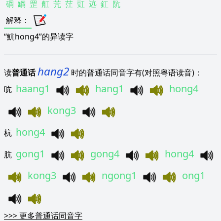
碙
罁
罡
舡
苀
茳
豇
迒
釭
阬
解释
：
“魧hong4”的异读字
hang2
读
普通话
时的普通话同音字有(对照粤语读音)：
haang1
hang1
hong4
吭
kong3
hong4
杭
gong1
gong4
hong4
肮
kong3
ngong1
ong1
>>>
更多普通话同音字