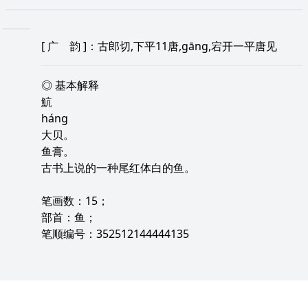
[
广 韵
]：古郎切,下平11唐,gāng,宕开一平唐见
◎ 基本解释
魧
háng
大贝。
鱼膏。
古书上说的一种尾红体白的鱼。
笔画数：15；
部首：鱼；
笔顺编号：352512144444135