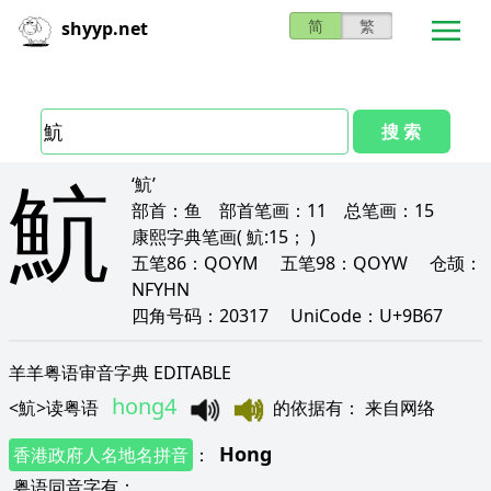
简
繁
shyyp.net
搜 索
魧
‘魧’
部首：
鱼
部首笔画：
11
总笔画：
15
康熙字典笔画
( 魧:15； )
五笔86：
QOYM
五笔98：
QOYW
仓颉：
NFYHN
四角号码：
20317
UniCode：
U+9B67
羊羊粤语审音字典 EDITABLE
hong4
<
魧
>
读粤语
的依据有
：
来自网络
Hong
香港政府人名地名拼音
：
粤语同音字有
：