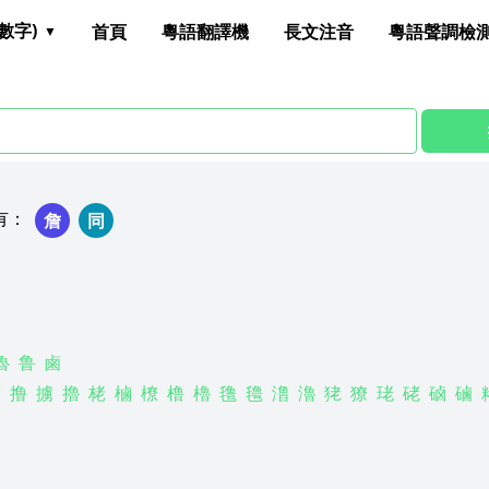
數字)
首頁
粵語翻譯機
長文注音
粵語聲調檢
有
：
詹
同
魯
鲁
鹵
掳
撸
擄
擼
栳
樐
橑
橹
櫓
氇
氌
澛
瀂
狫
獠
珯
硓
硵
磠