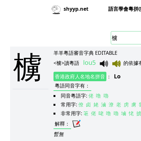
語言學會粵拼(
shyyp.net
㯭
羊羊粵語審音字典 EDITABLE
lou5
<
㯭
>
讀粵語
的依據
Lo
香港政府人名地名拼音
：
粵語同音字有
：
同音粵語字:
佬
噜
嚕
常用字:
僚
卤
姥
滷
潦
老
虏
虜
非常用字:
䇭
佬
咾
噜
嚕
塷
恅
解釋
：
暫無