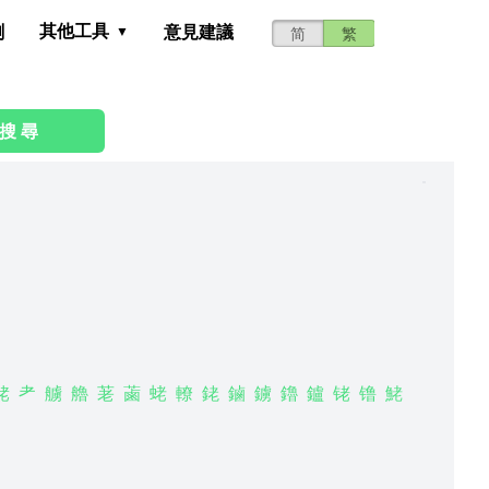
其他工具
測
意見建議
简
繁
搜 尋
粩
耂
艣
艪
荖
蓾
蛯
轑
銠
鏀
鐪
鑥
鑪
铑
镥
鮱