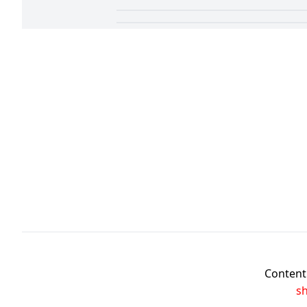
Content 
s