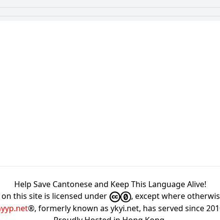
Help Save Cantonese and Keep This Language Alive!
on this site is licensed under
, except where otherwi
hyyp.net
®, formerly known as ykyi.net, has served since 20
Proudly Hosted in
Hong Kong
.