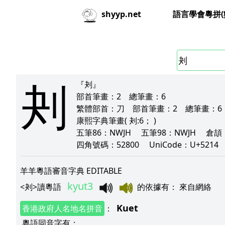
語言學會粵拼(
shyyp.net
刔
『刔』
部首筆畫：
2
總筆畫：
6
繁體部首：
刀
部首筆畫：
2
總筆畫：
6
康熙字典筆畫
( 刔:6； )
五筆86：
NWJH
五筆98：
NWJH
倉頡
四角號碼：
52800
UniCode：
U+5214
羊羊粵語審音字典 EDITABLE
kyut3
<
刔
>
讀粵語
的依據有
：
來自網絡
Kuet
香港政府人名地名拼音
：
粵語同音字有
：