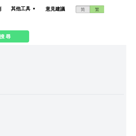
其他工具
測
意見建議
简
繁
搜 尋