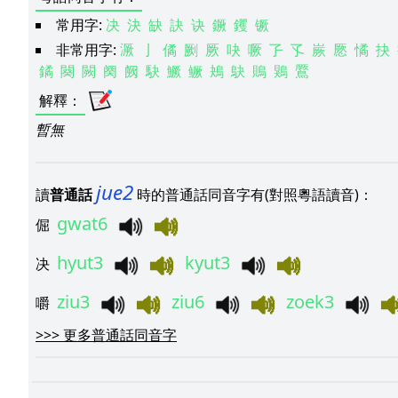
常用字:
决
決
缺
訣
诀
鐝
钁
镢
非常用字:
㵐
亅
僪
劂
厥
吷
噘
孒
孓
嶡
憠
憰
抉
鐍
闋
闕
阕
阙
駃
鱖
鳜
鴂
鴃
鵙
鶪
鷢
解釋
：
暫無
jue2
讀
普通話
時的普通話同音字有(對照粵語讀音)：
gwat6
倔
hyut3
kyut3
决
ziu3
ziu6
zoek3
嚼
>>>
更多普通話同音字