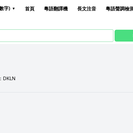
數字)
首頁
粵語翻譯機
長文注音
粵語聲調檢
：
DKLN