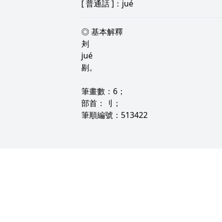
[
普通話
]：jué
◎ 基本解釋
刔
jué
剔。
筆畫數：6；
部首：刂；
筆順編號：513422