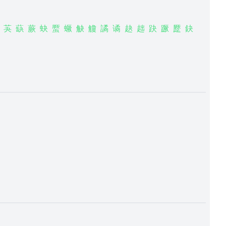
芵
蒛
蕨
蚗
蟨
蟩
觖
觼
譎
谲
赽
趉
趹
蹶
蹷
鈌