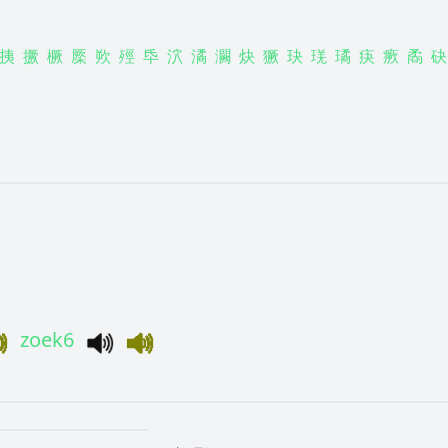
挗
撅
橛
橜
欮
殌
氒
泬
潏
灍
炔
獗
玦
琷
璚
疦
瘚
矞
砄
zoek6