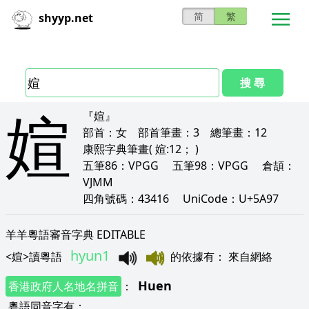
简
繁
shyyp.net
搜 尋
媗
『媗』
部首：
女
部首筆畫：
3
總筆畫：
12
康熙字典筆畫
( 媗:12； )
五筆86：
VPGG
五筆98：
VPGG
倉頡：
VJMM
四角號碼：
43416
UniCode：
U+5A97
羊羊粵語審音字典 EDITABLE
hyun1
<
媗
>
讀粵語
的依據有
：
來自網絡
Huen
香港政府人名地名拼音
：
粵語同音字有
：