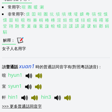
常用字:
喧
圈
暖
涮
非常用字:
儇
吅
咺
圏
坃
埙
塤
壎
壦
嬛
弮
弲
愃
愋
懁
昍
晅
暄
暅
桊
梋
棬
椦
渲
烜
煊
煖
狟
睻
禢
禤
箞
箮
翧
翾
萱
萲
蕿
藼
蘐
蝖
蠉
諠
諼
譞
讙
谖
貆
酄
鋗
駽
解釋
：
女子人名用字
xuan1
讀
普通話
時的普通話同音字有(對照粵語讀音)：
hyun1
喧
syun1
宣
hin1
hin3
軒
>>>
更多普通話同音字