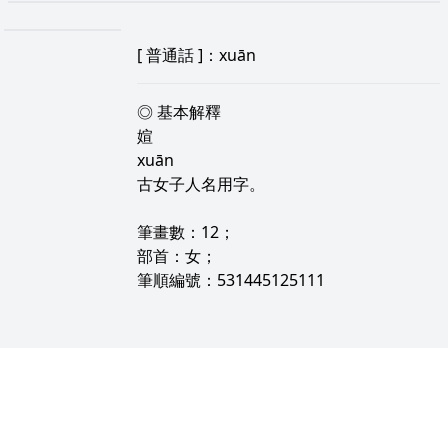
[
普通話
]：xuān
◎ 基本解釋
媗
xuān
古女子人名用字。
筆畫數：12；
部首：女；
筆順編號：531445125111