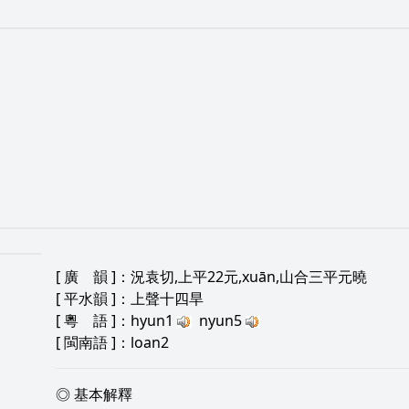
[
廣 韻
]：況袁切,上平22元,xuān,山合三平元曉
[
平水韻
]：上聲十四旱
[
粵 語
]：hyun1
nyun5
[
閩南語
]：loan2
◎ 基本解釋