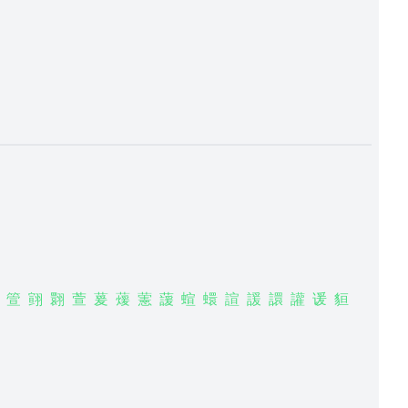
箮
翧
翾
萱
萲
蕿
藼
蘐
蝖
蠉
諠
諼
譞
讙
谖
貆