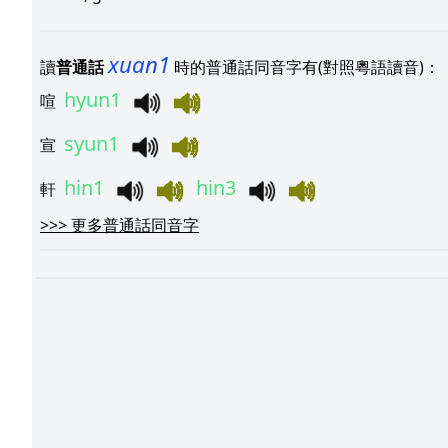
xuan1
讀
普通話
時的普通話同音字有(對照粵語讀音)：
hyun1
喧
syun1
宣
hin1
hin3
軒
>>>
更多普通話同音字