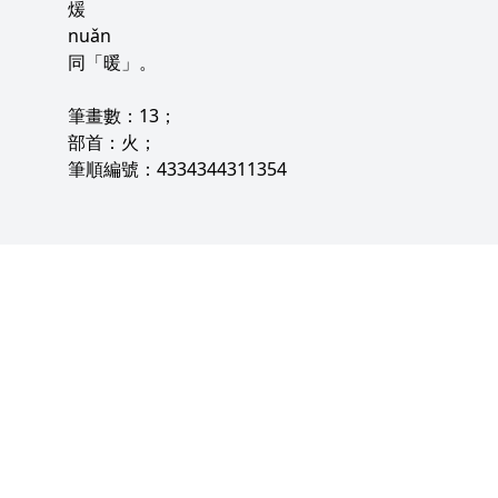
煖
nuǎn
同「暖」。
筆畫數：13；
部首：火；
筆順編號：4334344311354