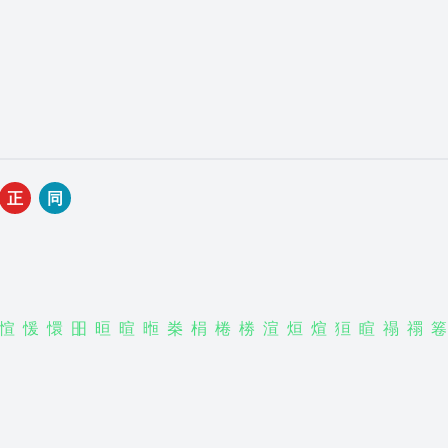
正
同
愃
愋
懁
昍
晅
暄
暅
桊
梋
棬
椦
渲
烜
煊
狟
睻
禢
禤
箞