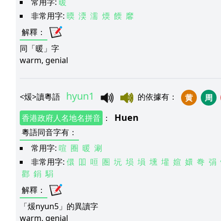
常用字:
暖
非常用字:
㬉
渜
濡
煗
餪
黁
解釋
：
同「暖」字
warm, genial
hyun1
<
煖
>
讀粵語
的依據有
：
黄
周
Huen
香港政府人名地名拼音
：
粵語同音字有
：
常用字:
喧
圈
暖
涮
非常用字:
儇
吅
咺
圏
坃
埙
塤
壎
壦
媗
嬛
弮
弲
酄
鋗
駽
解釋
：
「煖nyun5」的異讀字
warm, genial