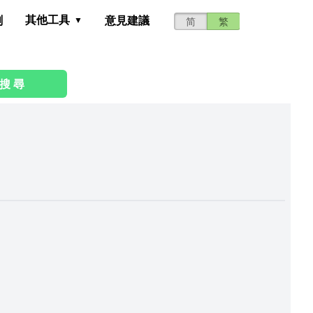
其他工具
測
意見建議
简
繁
搜 尋