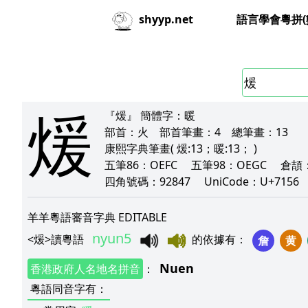
語言學會粵拼(
shyyp.net
煖
『煖』
簡體字：
暖
部首：
火
部首筆畫：
4
總筆畫：
13
康熙字典筆畫
( 煖:13；暖:13； )
五筆86：
OEFC
五筆98：
OEGC
倉頡
四角號碼：
92847
UniCode：
U+7156
羊羊粵語審音字典 EDITABLE
nyun5
<
煖
>
讀粵語
的依據有
：
詹
黄
Nuen
香港政府人名地名拼音
：
粵語同音字有
：