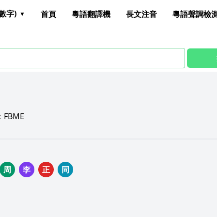
數字)
首頁
粵語翻譯機
長文注音
粵語聲調檢
：
FBME
周
李
正
同