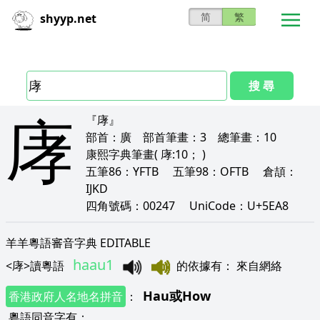
简
繁
shyyp.net
搜 尋
庨
『庨』
部首：
廣
部首筆畫：
3
總筆畫：
10
康熙字典筆畫
( 庨:10； )
五筆86：
YFTB
五筆98：
OFTB
倉頡：
IJKD
四角號碼：
00247
UniCode：
U+5EA8
羊羊粵語審音字典 EDITABLE
haau1
<
庨
>
讀粵語
的依據有
：
來自網絡
Hau
或
How
香港政府人名地名拼音
：
粵語同音字有
：