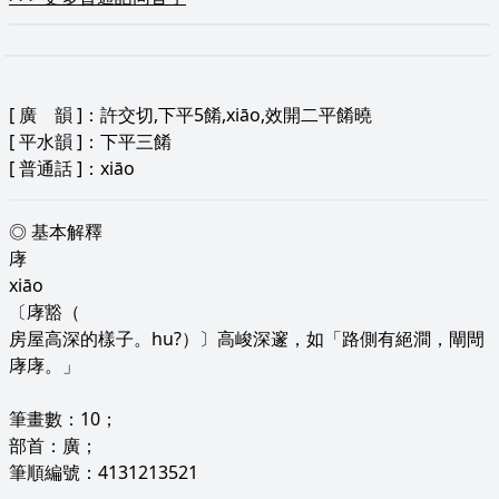
[
廣 韻
]：許交切,下平5餚,xiāo,效開二平餚曉
[
平水韻
]：下平三餚
[
普通話
]：xiāo
◎ 基本解釋
庨
xiāo
〔庨豁（
房屋高深的樣子。hu?）〕高峻深邃，如「路側有絕澗，閘閜
庨庨。」
筆畫數：10；
部首：廣；
筆順編號：4131213521