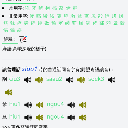
常用字:
吼
哮
唬
拷
搞
敲
烤
酵
非常用字:
侾
嗃
嘋
嘐
嚆
墝
墽
婋
宯
尻
毃
涍
灱
灲
烋
猇
痚
硗
硣
磽
礉
穘
窙
纐
芤
虓
謞
踍
鄗
頝
飍
骹
髇
髐
髜
解釋
：
庨豁(高峻深邃的樣子)
xiao1
讀
普通話
時的普通話同音字有(對照粵語讀音)：
ciu3
saau2
soek3
削
hiu1
ngou4
嚣
hiu1
ngou4
囂
>>>
更多普通話同音字