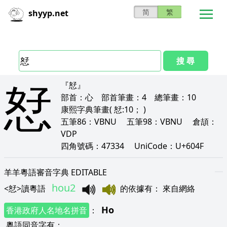
简
繁
shyyp.net
搜 尋
恏
『恏』
部首：
心
部首筆畫：
4
總筆畫：
10
康熙字典筆畫
( 恏:10； )
五筆86：
VBNU
五筆98：
VBNU
倉頡：
VDP
四角號碼：
47334
UniCode：
U+604F
羊羊粵語審音字典 EDITABLE
hou2
<
恏
>
讀粵語
的依據有
：
來自網絡
Ho
香港政府人名地名拼音
：
粵語同音字有
：