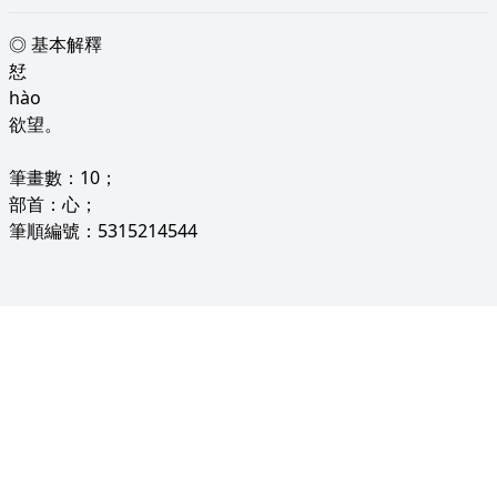
◎ 基本解釋
恏
hào
欲望。
筆畫數：10；
部首：心；
筆順編號：5315214544