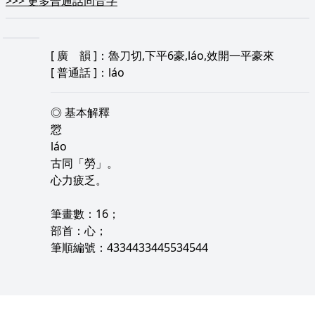
>>>
更多普通話同音字
[
廣 韻
]：魯刀切,下平6豪,láo,效開一平豪來
[
普通話
]：láo
◎ 基本解釋
憥
láo
古同「勞」。
心力疲乏。
筆畫數：16；
部首：心；
筆順編號：4334433445534544