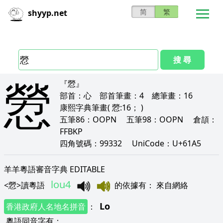
简
繁
shyyp.net
搜 尋
憥
『憥』
部首：
心
部首筆畫：
4
總筆畫：
16
康熙字典筆畫
( 憥:16； )
五筆86：
OOPN
五筆98：
OOPN
倉頡：
FFBKP
四角號碼：
99332
UniCode：
U+61A5
羊羊粵語審音字典 EDITABLE
lou4
<
憥
>
讀粵語
的依據有
：
來自網絡
Lo
香港政府人名地名拼音
：
粵語同音字有
：