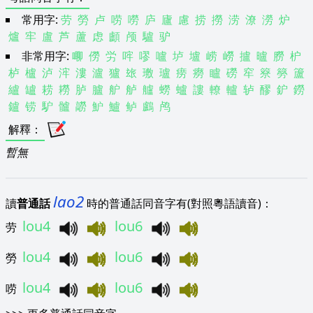
常用字:
劳
勞
卢
唠
嘮
庐
廬
慮
捞
撈
涝
潦
澇
炉
爐
牢
盧
芦
蘆
虑
顱
颅
驢
驴
非常用字:
㗦
僗
労
哰
嘐
嚧
垆
壚
崂
嶗
攎
曥
朥
枦
栌
櫨
泸
浶
漊
瀘
獹
玈
璷
瓐
痨
癆
矑
磱
窂
簝
簩
籚
纑
罏
耢
耮
胪
臚
舮
舻
艫
蟧
蠦
謱
轑
轤
轳
醪
鈩
鐒
鑪
铹
馿
髗
髝
魲
鱸
鲈
鸕
鸬
解釋
：
暫無
lao2
讀
普通話
時的普通話同音字有(對照粵語讀音)：
lou4
lou6
劳
lou4
lou6
勞
lou4
lou6
唠