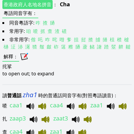
Cha
香港政府人名地名拼音
：
粵語同音字有
：
同音粵語字:
咋
揸
膼
常用字:
咱
喳
抓
查
渣
碴
非常用字:
偺
吒
咋
咤
喒
奓
抯
挝
揸
摣
撾
柤
楂
樝
檛
泟
浾
潳
猹
皶
皻
砟
簻
糌
膼
蔖
觰
譇
蹅
髽
齄
齇
解釋
：
挓挲
to open out; to expand
zha1
讀
普通話
時的普通話同音字有(對照粵語讀音)：
caa1
caa4
zaa1
喳
zaap3
zaat3
扎
caa4
zaa1
查