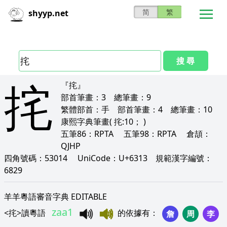
简
繁
shyyp.net
搜 尋
挓
『挓』
部首筆畫：
3
總筆畫：
9
繁體部首：
手
部首筆畫：
4
總筆畫：
10
康熙字典筆畫
( 挓:10； )
五筆86：
RPTA
五筆98：
RPTA
倉頡：
QJHP
四角號碼：
53014
UniCode：
U+6313
規範漢字編號：
6829
羊羊粵語審音字典 EDITABLE
zaa1
<
挓
>
讀粵語
的依據有
：
詹
周
李