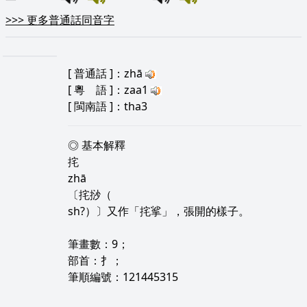
>>>
更多普通話同音字
[
普通話
]：zhā
[
粵 語
]：zaa1
[
閩南語
]：tha3
◎ 基本解釋
挓
zhā
〔挓挱（
sh?）〕又作「挓挲」，張開的樣子。
筆畫數：9；
部首：扌；
筆順編號：121445315