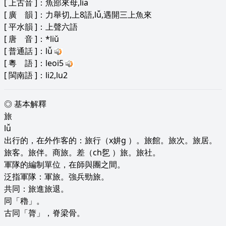
[
上古音
]：魚部來母,lia
[
廣 韻
]：力舉切,上8語,lǚ,遇開三上魚來
[
平水韻
]：上聲六語
[
唐 音
]：*liǔ
[
普通話
]：lǚ
[
粵 語
]：leoi5
[
閩南語
]：li2,lu2
◎ 基本解釋
旅
lǚ
出行的，在外作客的：旅行（x妌g ）。旅館。旅次。旅居。
旅客。旅伴。商旅。差（ch乮 ）旅。旅社。
軍隊的編制單位，在師與團之間。
泛指軍隊：軍旅。強兵勁旅。
共同：旅進旅退。
同「穭」。
古同「膂」，脊梁骨。