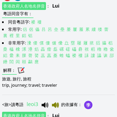
Lui
香港政府人名地名拼音
：
粵語同音字有
：
同音粵語字:
褛
褸
常用字:
侣
侶
儡
吕
呂
垒
壘
屡
屢
履
累
縷
缕
蕾
裏
裡
里
鋁
铝
非常用字:
㶟
偻
傫
僂
儢
儽
厽
塁
屦
屨
挔
捛
攂
梠
櫐
櫑
欙
漯
灅
焒
畾
癗
磊
磥
礌
礧
礨
祣
稆
穞
穭
絫
絽
纍
耒
腂
膂
膐
蕌
藟
蘽
蜼
蠝
褛
褸
誄
謱
讄
诔
郘
鑸
閭
闾
頛
鸓
麿
解釋
：
旅遊, 旅行, 旅程
trip, journey; travel; traveler
leoi3
<
旅
>
讀粵語
的依據有
：
李
Lui
香港政府人名地名拼音
：