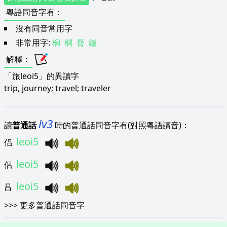
粵語同音字有
：
沒有同音常用字
非常用字:
榈
櫚
膂
鑢
解釋
：
「旅leoi5」的異讀字
trip, journey; travel; traveler
lv3
讀
普通話
時的普通話同音字有(對照粵語讀音)：
leoi5
侣
leoi5
侶
leoi5
吕
>>>
更多普通話同音字