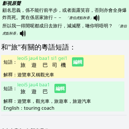
影視原聲
顧名思義，係不能行前半步，或者面露笑容，否則亦會全身爆
炸而死。實在係居家旅行－－   
「唐伯虎點秋香」
所以我一得閒呢都成日去旅行，減減壓，噉你明唔明？   
「唐伯
虎點秋香」
和"
旅
"
有關的粵語短語
：
leoi5
jau4
baa1
si1
gei1
短語
：
編輯
旅
遊
巴
司
機
解釋
：
遊覽車又稱觀光車
leoi5
jau4
baa1
短語
：
編輯
旅
遊
巴
解釋
：
遊覽車，觀光車，旅遊車，旅遊汽車
English：
touring coach