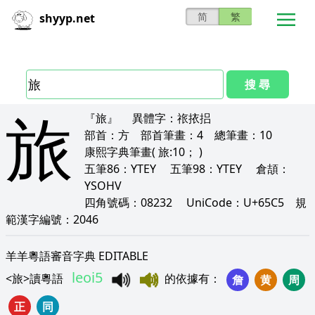
简
繁
shyyp.net
搜 尋
旅
『旅』
異體字：
祣挔捛
部首：
方
部首筆畫：
4
總筆畫：
10
康熙字典筆畫
( 旅:10； )
五筆86：
YTEY
五筆98：
YTEY
倉頡：
YSOHV
四角號碼：
08232
UniCode：
U+65C5
規
範漢字編號：
2046
羊羊粵語審音字典 EDITABLE
leoi5
<
旅
>
讀粵語
的依據有
：
詹
黄
周
正
同