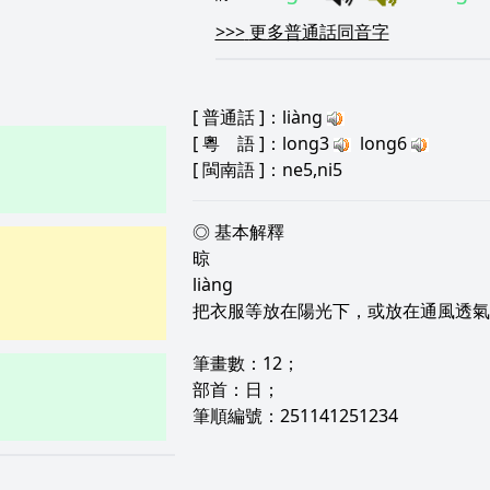
>>>
更多普通話同音字
[
普通話
]：liàng
[
粵 語
]：long3
long6
[
閩南語
]：ne5,ni5
◎ 基本解釋
晾
liàng
把衣服等放在陽光下，或放在通風透
筆畫數：12；
部首：日；
筆順編號：251141251234