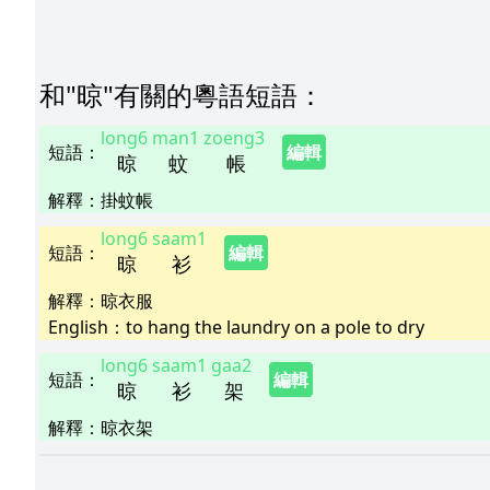
和"
晾
"
有關的粵語短語
：
long6
man1
zoeng3
短語
：
編輯
晾
蚊
帳
解釋
：
掛蚊帳
long6
saam1
短語
：
編輯
晾
衫
解釋
：
晾衣服
English：
to hang the laundry on a pole to dry
long6
saam1
gaa2
短語
：
編輯
晾
衫
架
解釋
：
晾衣架