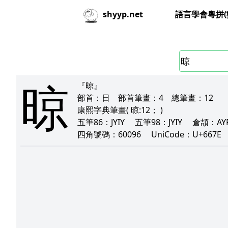
語言學會粵拼(
shyyp.net
晾
『晾』
部首：
日
部首筆畫：
4
總筆畫：
12
康熙字典筆畫
( 晾:12； )
五筆86：
JYIY
五筆98：
JYIY
倉頡：
A
四角號碼：
60096
UniCode：
U+667