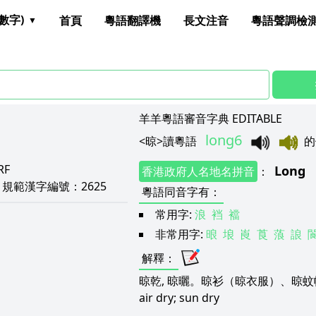
數字)
首頁
粵語翻譯機
長文注音
粵語聲調檢
羊羊粵語審音字典 EDITABLE
long6
<
晾
>
讀粵語
的
YRF
Long
香港政府人名地名拼音
：
E
規範漢字編號：
2625
粵語同音字有
：
常用字:
浪
裆
襠
非常用字:
㫰
埌
崀
莨
蒗
誏
解釋
：
晾乾, 晾曬。晾衫（晾衣服）、晾
air dry; sun dry