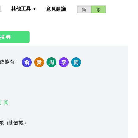
其他工具
測
意見建議
简
繁
搜 尋
依據有
：
詹
黄
周
李
同
閬
阆
蚊帳（掛蚊帳）