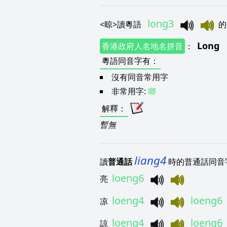
long3
<
晾
>
讀粵語
的
Long
香港政府人名地名拼音
：
粵語同音字有
：
沒有同音常用字
非常用字:
啷
解釋
：
暫無
liang4
讀
普通話
時的普通話同音
loeng6
亮
loeng4
loeng6
凉
loeng4
loeng6
諒