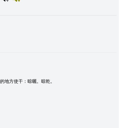
氣的地方使干：晾曬。晾乾。