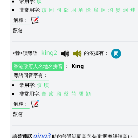
常用字:
耿
非常用字:
䔛
冋
冏
囧
坰
垧
憬
扃
泂
浻
炅
炯
烓
解釋
：
暫無
king2
<
檾
>
讀粵語
的依據有
：
同
King
香港政府人名地名拼音
：
粵語同音字有
：
常用字:
頃
顷
非常用字:
䯧
庼
廎
漀
苘
謦
顈
解釋
：
暫無
qing3
讀
普通話
時的普通話同音字有(對照粵語讀音)：