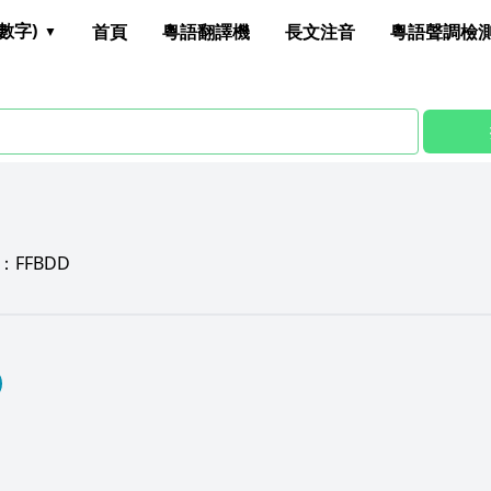
數字)
首頁
粵語翻譯機
長文注音
粵語聲調檢
：
FFBDD