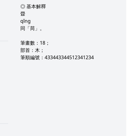
◎ 基本解釋
檾
qǐng
同「苘」。
筆畫數：18；
部首：木；
筆順編號：433443344512341234