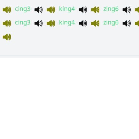
cing3
king4
zing6
cing3
king4
zing6