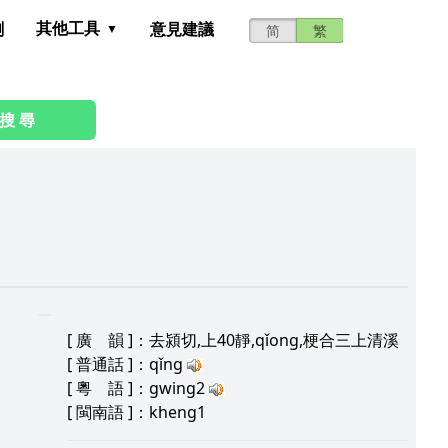
其他工具
測
意見建議
简
繁
搜 尋
[
廣 韻
]：去潁切,上40靜,qǐong,梗合三上清溪
[
普通話
]：qǐng
[
粵 語
]：gwing2
[
閩南語
]：kheng1