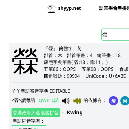
語言學會粵拼(
shyyp.net
檾
『檾』
簡體字：
苘
部首：
木
部首筆畫：
4
總筆畫：
18
康熙字典筆畫
( 檾:18；苘:11； )
五筆86：
OOPS
五筆98：
OOPS
倉頡
四角號碼：
99994
UniCode：
U+6ABE
羊羊粵語審音字典 EDITABLE
gwing2
<
檾
>
讀粵語
的依據有
：
詹
同
Kwing
香港政府人名地名拼音
：
粵語同音字有
：