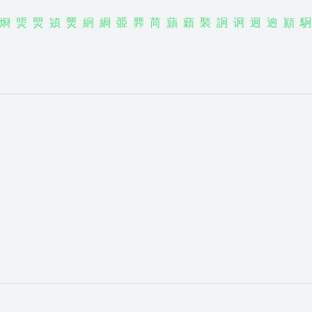
烱
煚
煛
熲
燛
絅
綗
臦
臩
苘
蘏
蘔
褧
詗
诇
迥
逈
顈
駉