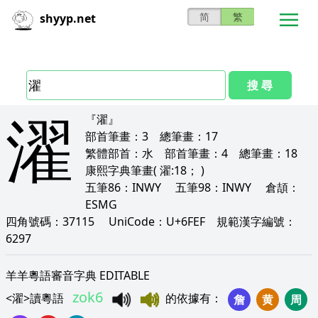
简
繁
shyyp.net
搜 尋
濯
『濯』
部首筆畫：
3
總筆畫：
17
繁體部首：
水
部首筆畫：
4
總筆畫：
18
康熙字典筆畫
( 濯:18； )
五筆86：
INWY
五筆98：
INWY
倉頡：
ESMG
四角號碼：
37115
UniCode：
U+6FEF
規範漢字編號：
6297
羊羊粵語審音字典 EDITABLE
zok6
<
濯
>
讀粵語
的依據有
：
詹
黄
周