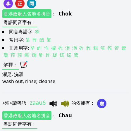
李
正
同
Chok
香港政府人名地名拼音
：
粵語同音字有
：
同音粵語字:
笮
常用字:
凿
昨
醋
鑿
非常用字:
丵
岞
怍
擢
柞
浞
灂
砟
秨
稓
笮
筰
篧
籗
糳
莋
葃
蠗
躅
酢
鈼
鋜
鍩
锘
鷟
解釋
：
濯足, 洗濯
wash out, rinse; cleanse
zaau6
<
濯
>
讀粵語
的依據有
：
詹
Chau
香港政府人名地名拼音
：
粵語同音字有
：