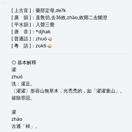
[
上古音
]：藥部定母,de?k
[
廣 韻
]：直敎切,去36效,zhào,效開二去餚澄
[
平水韻
]：入聲三覺
[
唐 音
]：*djhak
[
普通話
]：zhuó
[
粵 語
]：zok6
◎ 基本解釋
濯
zhuó
洗：濯足。
〔濯濯〕形容山無草木，光禿禿的，如「濯濯童山」。
祓除罪惡。
濯
zhào
古通「棹」。