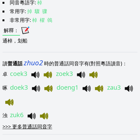
同音粵語字:
棹
常用字:
掉
驟
骤
非常用字:
棹
櫂
鵫
解釋
：
通棹，划船
zhuo2
讀
普通話
時的普通話同音字有(對照粵語讀音)：
coek3
zoek3
卓
doek3
doeng1
zau3
啄
zuk6
浊
>>>
更多普通話同音字