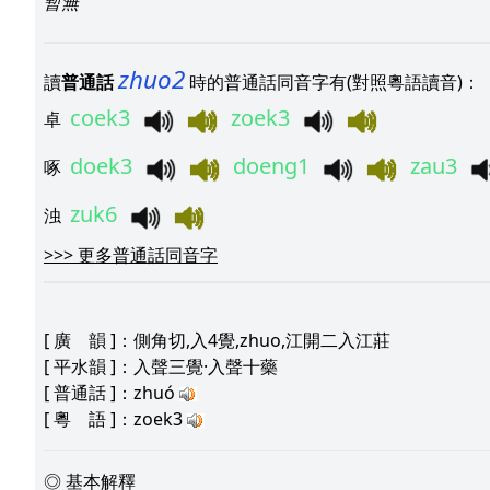
暫無
zhuo2
讀
普通話
時的普通話同音字有(對照粵語讀音)：
coek3
zoek3
卓
doek3
doeng1
zau3
啄
zuk6
浊
>>>
更多普通話同音字
[
廣 韻
]：側角切,入4覺,zhuo,江開二入江莊
[
平水韻
]：入聲三覺·入聲十藥
[
普通話
]：zhuó
[
粵 語
]：zoek3
◎ 基本解釋