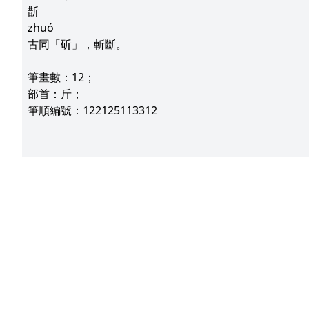
斮
zhuó
古同「斫」，斬斷。
筆畫數：12；
部首：斤；
筆順編號：122125113312