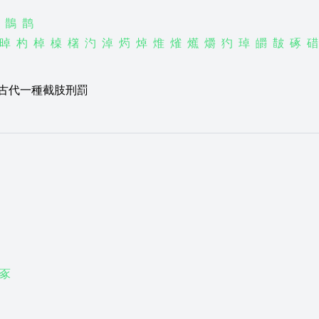
鵲
鹊
晫
杓
棹
槕
櫡
汋
淖
烵
焯
焳
熦
爑
爝
犳
琸
皭
皵
硺
碏
2)古代一種截肢刑罰
豖