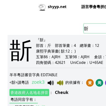
語言學會粵拼(
shyyp.net
斮
『斮』
部首：
斤
部首筆畫：
4
總筆畫：
12
康熙字典筆畫
( 斮:12； )
五筆86：
AJRH
五筆98：
AJRH
倉頡：
四角號碼：
42621
UniCode：
U+65AE
羊羊粵語審音字典 EDITABLE
zoek3
<
斮
>
讀粵語
的依據有
：
黄
周
Cheuk
香港政府人名地名拼音
：
粵語同音字有
：