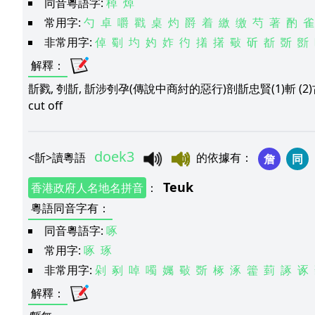
同音粵語字:
棹
焯
常用字:
勺
卓
嚼
戳
桌
灼
爵
着
繳
缴
芍
著
酌
雀
非常用字:
倬
劅
圴
妁
妰
彴
撯
擆
斀
斫
斱
斲
斵
解釋
：
斮戮, 刳斮, 斮涉刳孕(傳說中商紂的惡行)剖斮忠賢(1)斬 (
cut off
doek3
<
斮
>
讀粵語
的依據有
：
詹
同
Teuk
香港政府人名地名拼音
：
粵語同音字有
：
同音粵語字:
啄
常用字:
啄
琢
非常用字:
剁
剢
啅
噣
孎
斀
斲
椓
涿
籗
菿
諑
诼
解釋
：