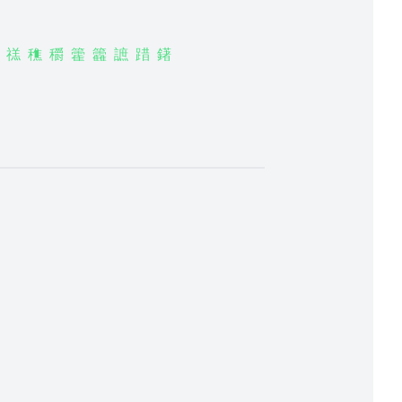
禚
穛
穱
籗
籱
謶
踖
鐯