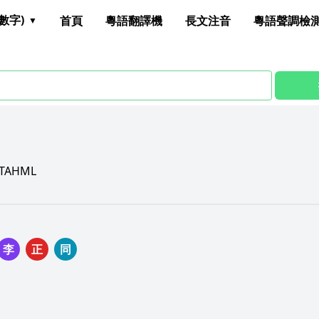
數字)
首頁
粵語翻譯機
長文注音
粵語聲調檢
TAHML
李
正
同