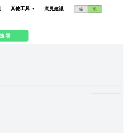
其他工具
測
意見建議
简
繁
搜 尋