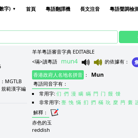
數字)
首頁
粵語翻譯機
長文注音
粵語聲調檢
羊羊粵語審音字典 EDITABLE
mun4
<
璊
>
讀粵語
的依據有
：
6
Mun
香港政府人名地名拼音
：
：
MGTLB
粵語同音字有
：
A
規範漢字編
常用字:
们
們
漫
瞒
瞞
門
门
饅
馒
非常用字:
亹
悗
慲
扪
捫
樠
玧
穈
菛
虋
解釋
：
赤色的玉
reddish