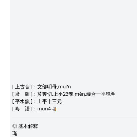
[
上古音
]：文部明母,mu?n
[
廣 韻
]：莫奔切,上平23魂,mén,臻合一平魂明
[
平水韻
]：上平十三元
[
粵 語
]：mun4
◎ 基本解釋
璊