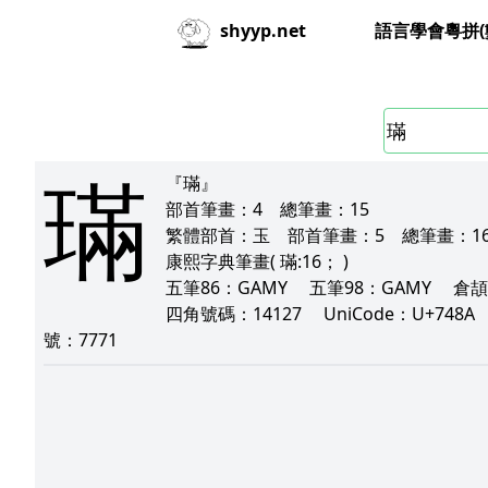
語言學會粵拼(
shyyp.net
璊
『璊』
部首筆畫：
4
總筆畫：
15
繁體部首：
玉
部首筆畫：
5
總筆畫：
1
康熙字典筆畫
( 璊:16； )
五筆86：
GAMY
五筆98：
GAMY
倉頡
四角號碼：
14127
UniCode：
U+748
號：
7771