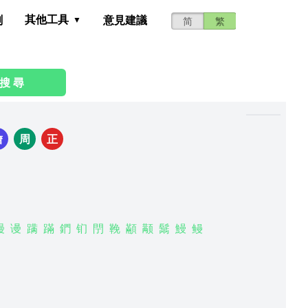
其他工具
測
意見建議
简
繁
搜 尋
詹
周
正
謾
谩
蹒
蹣
鍆
钔
閅
鞔
顢
颟
鬗
鰻
鳗