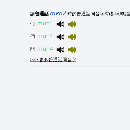
men2
讀
普通話
時的普通話同音字有(對照粵語
mun4
们
mun4
們
mun4
門
>>>
更多普通話同音字