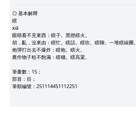
◎ 基本解釋
瞎
xiā
眼睛看不見東西：瞎子。黑燈瞎火。
胡，亂，沒來由：瞎忙。瞎話。瞎吹。瞎聊。一堆瞎線團
炮彈打出去不爆炸：瞎炮。瞎火。
農作物子粒不飽滿：瞎穗。瞎高粱。
筆畫數：15；
部首：目；
筆順編號：251114451112251