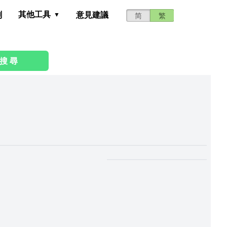
其他工具
測
意見建議
简
繁
搜 尋