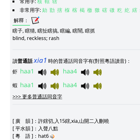
常用字:
核
轄
辖
非常用字:
劾
勓
搳
椺
楁
楬
檄
獥
磍
礉
籺
紇
縖
解釋
：
瞎子, 瞎猜, 瞎扯瞎搞, 瞎編, 瞎鬧, 瞎抓
blind, reckless; rash
xia1
讀
普通話
時的普通話同音字有(對照粵語讀音)：
haa1
haa4
虾
haa1
haa4
蝦
>>>
更多普通話同音字
[
廣 韻
]：許鎋切,入15鎋,xia,山開二入刪曉
[
平水韻
]：入聲八黠
[
粵 語
]：hat6