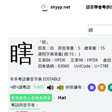
語言學會粵拼(
shyyp.net
瞎
『瞎』
部首：
目
部首筆畫：
5
總筆畫：
15
康熙字典筆畫
( 瞎:15； )
五筆86：
HPDK
五筆98：
HPDK
倉頡
四角號碼：
63065
UniCode：
U+778
羊羊粵語審音字典 EDITABLE
hat6
<
瞎
>
讀粵語
的依據有
：
詹
黄
Hat
香港政府人名地名拼音
：
粵語同音字有
：