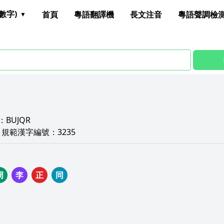
數字)
首頁
粵語翻譯機
長文注音
粵語聲調檢
：
BUJQR
E
規範漢字編號：
3235
周
李
正
同