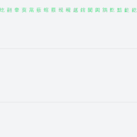
纥
翮
舝
葜
蒚
薂
螛
覈
覡
觋
趘
鎋
閡
阂
鶷
麧
黠
齕
龁