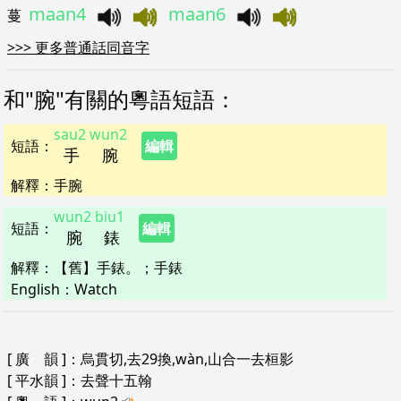
maan4
maan6
蔓
>>>
更多普通話同音字
和"
腕
"
有關的粵語短語
：
sau2
wun2
短語
：
編輯
手
腕
解釋
：
手腕
wun2
biu1
短語
：
編輯
腕
錶
解釋
：
【舊】手錶。；手錶
English：
Watch
[
廣 韻
]：烏貫切,去29換,wàn,山合一去桓影
[
平水韻
]：去聲十五翰