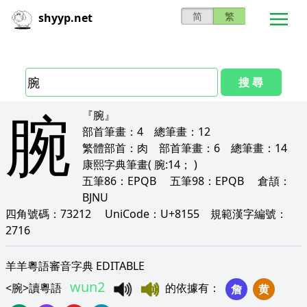
简
繁
shyyp.net
搜 尋
腕
『腕』
部首筆畫：
4
總筆畫：
12
繁體部首：
肉
部首筆畫：
6
總筆畫：
14
康熙字典筆畫
( 腕:14； )
五筆86：
EPQB
五筆98：
EPQB
倉頡：
BJNU
四角號碼：
73212
UniCode：
U+8155
規範漢字編號：
2716
羊羊粵語審音字典 EDITABLE
wun2
<
腕
>
讀粵語
的依據有
：
詹
黄