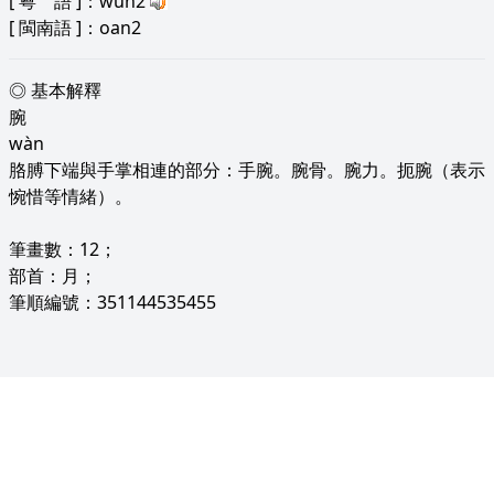
[
粵 語
]：wun2
[
閩南語
]：oan2
◎ 基本解釋
腕
wàn
胳膊下端與手掌相連的部分：手腕。腕骨。腕力。扼腕（表示
惋惜等情緒）。
筆畫數：12；
部首：月；
筆順編號：351144535455