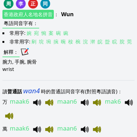
周
李
正
同
Wun
香港政府人名地名拼音
：
粵語同音字有
：
常用字:
婉
宛
惋
案
碗
豌
非常用字:
剜
垸
埦
捥
晼
桉
椀
浣
澣
皖
盌
睆
脘
莞
解釋
：
腕力, 手腕, 腕骨
wrist
wan4
讀
普通話
時的普通話同音字有(對照粵語讀音)：
maak6
maan6
mak6
万
maak6
maan6
萬