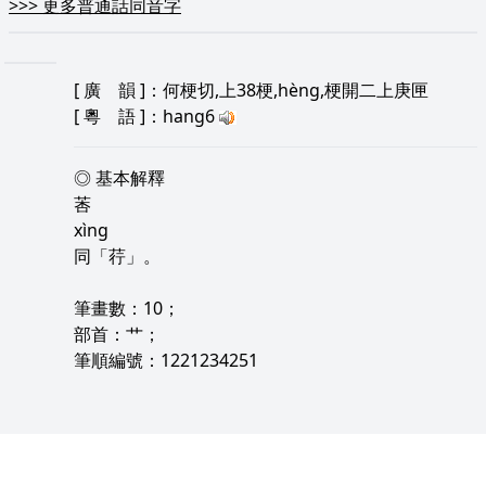
>>>
更多普通話同音字
[
廣 韻
]：何梗切,上38梗,hèng,梗開二上庚匣
[
粵 語
]：hang6
◎ 基本解釋
莕
xìng
同「荇」。
筆畫數：10；
部首：艹；
筆順編號：1221234251