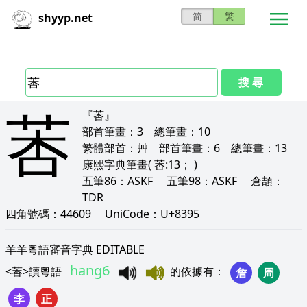
简
繁
shyyp.net
搜 尋
莕
『莕』
部首筆畫：
3
總筆畫：
10
繁體部首：
艸
部首筆畫：
6
總筆畫：
13
康熙字典筆畫
( 莕:13； )
五筆86：
ASKF
五筆98：
ASKF
倉頡：
TDR
四角號碼：
44609
UniCode：
U+8395
羊羊粵語審音字典 EDITABLE
hang6
<
莕
>
讀粵語
的依據有
：
詹
周
李
正