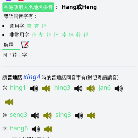
Hang
或
Heng
香港政府人名地名拼音
：
粵語同音字有
：
常用字:
幸
杏
行
非常用字:
倖
堼
婞
悻
涬
緈
荇
鋞
解釋
：
同「荇」字
xing4
讀
普通話
時的普通話同音字有(對照粵語讀音)：
hing1
hing3
jan6
兴
seng3
sing3
姓
hang6
幸