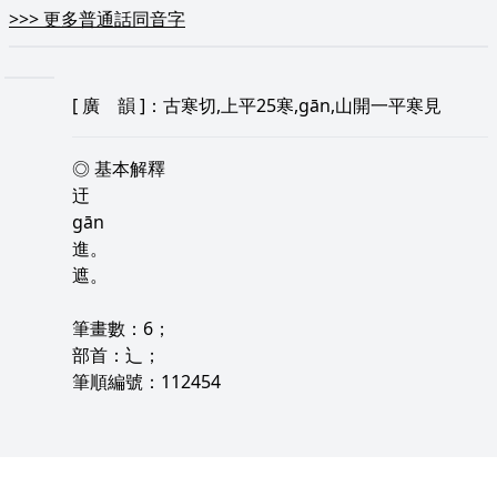
>>>
更多普通話同音字
[
廣 韻
]：古寒切,上平25寒,gān,山開一平寒見
◎ 基本解釋
迀
gān
進。
遮。
筆畫數：6；
部首：辶；
筆順編號：112454