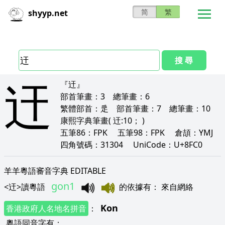
简
繁
shyyp.net
搜 尋
迀
『迀』
部首筆畫：
3
總筆畫：
6
繁體部首：
辵
部首筆畫：
7
總筆畫：
10
康熙字典筆畫
( 迀:10； )
五筆86：
FPK
五筆98：
FPK
倉頡：
YMJ
四角號碼：
31304
UniCode：
U+8FC0
羊羊粵語審音字典 EDITABLE
gon1
<
迀
>
讀粵語
的依據有
：
來自網絡
Kon
香港政府人名地名拼音
：
粵語同音字有
：