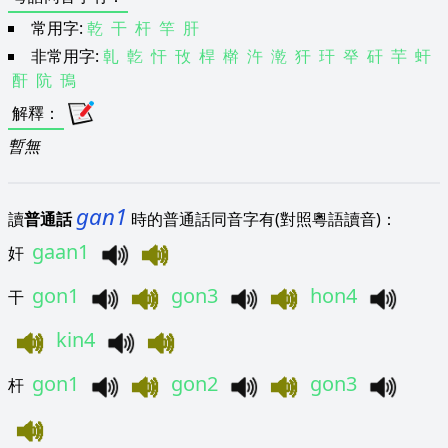
常用字:
乾
干
杆
竿
肝
非常用字:
乹
亁
忓
攼
桿
檊
汻
漧
犴
玕
癷
矸
芉
虷
酐
阬
鳱
解釋
：
暫無
gan1
讀
普通話
時的普通話同音字有(對照粵語讀音)：
gaan1
奸
gon1
gon3
hon4
干
kin4
gon1
gon2
gon3
杆