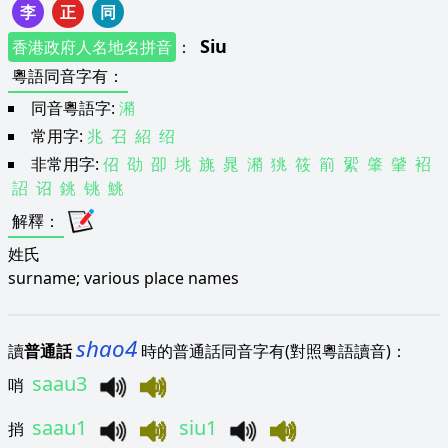
李
正
同
Siu
香港政府人名地名拼音
：
粵語同音字有
：
同音粵語字:
潲
常用字:
兆
召
紹
绍
非常用字:
佋
劭
卲
垗
旐
晁
潲
狣
筱
箾
綤
肇
肈
袑
詔
诏
銚
铫
鮡
解釋
：
姓氏
surname; various place names
shao4
讀
普通話
時的普通話同音字有(對照粵語讀音)：
saau3
哨
saau1
siu1
捎