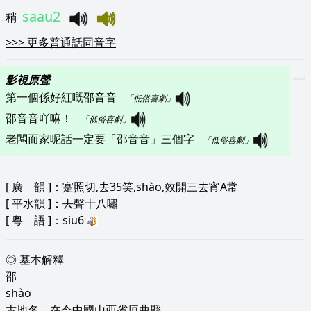
saau2
稍
>>>
更多普通話同音字
影視原聲
第一個係好紅嘅邵音音   
「低俗喜劇」
邵音音吖嘛！   
「低俗喜劇」
老闆而家呢話一定要「邵音音」三個字   
「低俗喜劇」
[
廣 韻
]：寔照切,去35笑,shào,效開三去宵A常
[
平水韻
]：去聲十八嘯
[
粵 語
]：siu6
◎ 基本解釋
邵
shào
古地名，在今中國山西省垣曲縣。