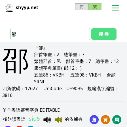
简
繁
shyyp.net
搜 尋
邵
『邵』
部首筆畫：
2
總筆畫：
7
繁體部首：
邑
部首筆畫：
7
總筆畫：
12
康熙字典筆畫
( 邵:12； )
五筆86：
VKBH
五筆98：
VKBH
倉頡：
SRNL
四角號碼：
17627
UniCode：
U+90B5
規範漢字編號：
3816
羊羊粵語審音字典 EDITABLE
siu6
<
邵
>
讀粵語
的依據有
：
詹
黄
周