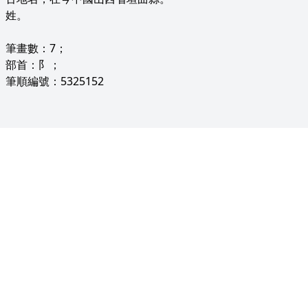
姓。
筆畫數：7；
部首：阝；
筆順編號：5325152