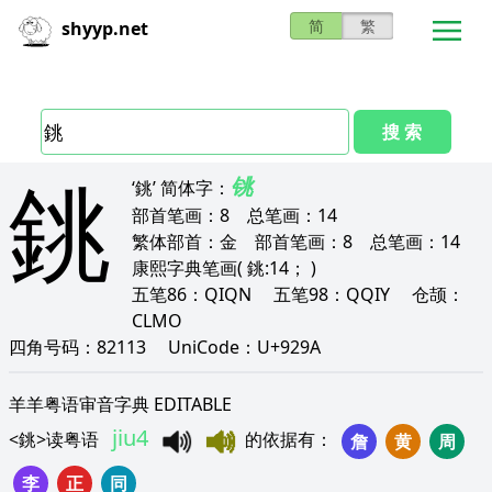
简
繁
shyyp.net
搜 索
銚
铫
‘銚’
简体字：
部首笔画：
8
总笔画：
14
繁体部首：
金
部首笔画：
8
总笔画：
14
康熙字典笔画
( 銚:14； )
五笔86：
QIQN
五笔98：
QQIY
仓颉：
CLMO
四角号码：
82113
UniCode：
U+929A
羊羊粤语审音字典 EDITABLE
jiu4
<
銚
>
读粤语
的依据有
：
詹
黄
周
李
正
同