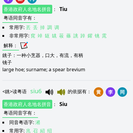
Tiu
香港政府人名地名拼音
：
粤语同音字有
：
常用字:
丟
丢
掉
調
调
非常用字:
窕
竨
缻
罀
莜
蓧
誂
踔
鑃
铫
雿
解释
：
銚子：一种小烹器，口大，有流，有柄
铫子
large hoe; surname; a spear brevium
siu6
<
銚
>
读粤语
的依据有
：
黄
李
同
Siu
香港政府人名地名拼音
：
粤语同音字有
：
同音粤语字:
潲
常用字:
兆
召
紹
绍