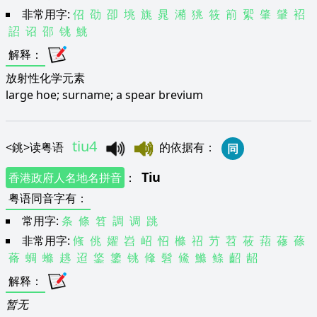
非常用字:
佋
劭
卲
垗
旐
晁
潲
狣
筱
箾
綤
肇
肈
袑
詔
诏
邵
铫
鮡
解释
：
放射性化学元素
large hoe; surname; a spear brevium
tiu4
<
銚
>
读粤语
的依据有
：
同
Tiu
香港政府人名地名拼音
：
粤语同音字有
：
常用字:
条
條
笤
調
调
跳
非常用字:
䖺
佻
嬥
岧
岹
怊
樤
祒
芀
苕
莜
萔
蓚
蓧
蓨
蜩
螩
趒
迢
鋚
鎥
铫
鞗
髫
鯈
鰷
鲦
齠
龆
解释
：
暂无