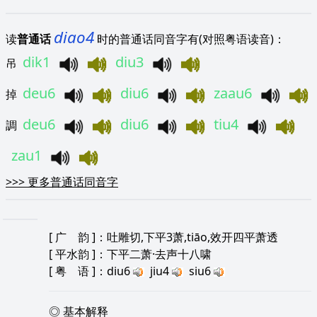
diao4
读
普通话
时的普通话同音字有(对照粤语读音)：
dik1
diu3
吊
deu6
diu6
zaau6
掉
deu6
diu6
tiu4
調
zau1
>>>
更多普通话同音字
[
广 韵
]：吐雕切,下平3萧,tiāo,效开四平萧透
[
平水韵
]：下平二萧·去声十八啸
[
粤 语
]：diu6
jiu4
siu6
◎ 基本解释