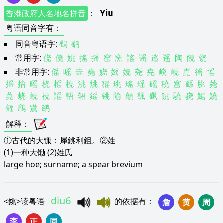
Yiu
香港政府人名地名拼音
：
粤语同音字有
：
同音粤语字:
鷂
鹞
常用字:
侥
僥
姚
搖
摇
窑
窯
謠
谣
遙
遥
陶
饒
饶
非常用字:
傜
嗂
垚
堯
娆
媱
嬈
尧
尭
峣
嶢
嶤
徭
愮
揺
摿
暚
桡
榣
橈
洮
烑
猺
珧
瑤
瑶
磘
穘
窰
繇
脁
荛
蕘
蛲
蟯
襓
謡
軺
轺
鎐
铫
隃
顤
颻
飖
餆
驍
骁
鰩
鱙
鳐
鷂
鷕
鹞
解释
：
①古代的大锄：犀銚利鉏。②姓
(1)一种大锄 (2)姓氏
large hoe; surname; a spear brevium
diu6
<
銚
>
读粤语
的依据有
：
詹
黄
周
李
正
同