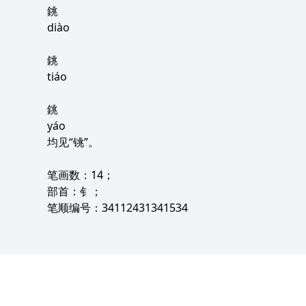
銚
diào
銚
tiáo
銚
yáo
均见“铫”。
笔画数：14；
部首：钅；
笔顺编号：34112431341534