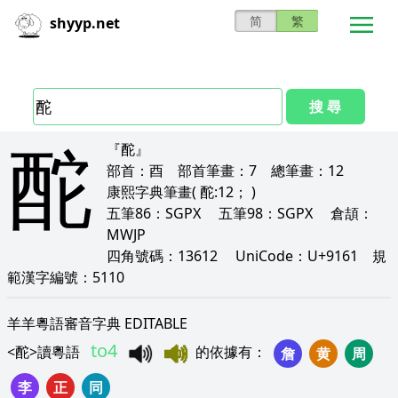
简
繁
shyyp.net
搜 尋
酡
『酡』
部首：
酉
部首筆畫：
7
總筆畫：
12
康熙字典筆畫
( 酡:12； )
五筆86：
SGPX
五筆98：
SGPX
倉頡：
MWJP
四角號碼：
13612
UniCode：
U+9161
規
範漢字編號：
5110
羊羊粵語審音字典 EDITABLE
to4
<
酡
>
讀粵語
的依據有
：
詹
黄
周
李
正
同