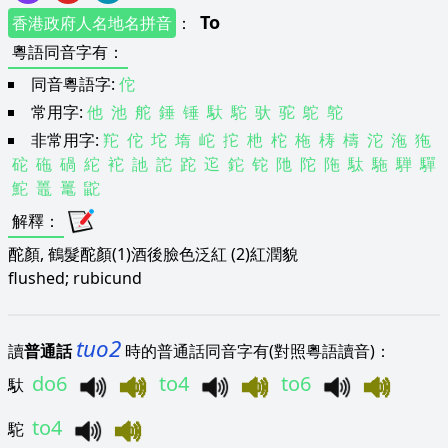
To
香港政府人名地名拼音
：
粵語同音字有
：
同音粵語字:
佗
常用字:
他
池
舵
錘
锤
馱
駝
驮
驼
鴕
鸵
非常用字:
䍫
佗
坨
堶
岮
拕
杝
柁
柂
梼
檮
沱
沲
狏
砣
砤
碢
紽
袉
訑
詑
跎
迱
鉈
铊
阤
陀
陁
駄
駞
騨
驒
鮀
鼉
鼍
鼧
解釋
：
酡顏, 鶴髮酡顏(1)酒後臉色泛紅 (2)紅潤貌
flushed; rubicund
tuo2
讀
普通話
時的普通話同音字有(對照粵語讀音)：
do6
to4
to6
馱
to4
駝