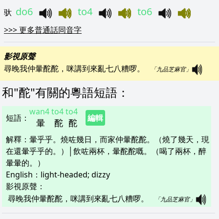
do6
to4
to6
驮
>>>
更多普通話同音字
影視原聲
尋晚我仲暈酡酡，咪講到來亂七八糟啰。   
「九品芝麻官」
和"
酡
"
有關的粵語短語
：
wan4
to4
to4
短語
：
編輯
暈
酡
酡
解釋
：
暈乎乎。燒咗幾日，而家仲暈酡酡。（燒了幾天，現
在還暈乎乎的。）│飲咗兩杯，暈酡酡嘅。（喝了兩杯，醉
暈暈的。）
English：
light-headed; dizzy
影視原聲：
尋晚我仲暈酡酡，咪講到來亂七八糟啰。   
「九品芝麻官」