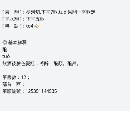
[
廣 韻
]：徒河切,下平7歌,tuó,果開一平歌定
[
平水韻
]：下平五歌
[
粵 語
]：to4
◎ 基本解釋
酡
tuó
飲酒後臉色變紅，將醉：酡顏。酡然。
筆畫數：12；
部首：酉；
筆順編號：125351144535