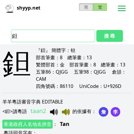
简
繁
shyyp.net
搜 尋
鉭
『鉭』
簡體字：
钽
部首筆畫：
8
總筆畫：
13
繁體部首：
金
部首筆畫：
8
總筆畫：
13
五筆86：
QJGG
五筆98：
QJGG
倉頡：
CAM
四角號碼：
86110
UniCode：
U+926D
羊羊粵語審音字典 EDITABLE
taan2
<
鉭
>
讀粵語
的依據有
：
詹
李
Tan
香港政府人名地名拼音
：
粵語同音字有
：