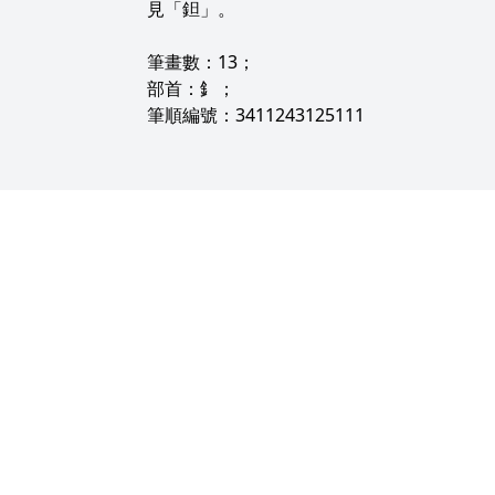
見「鉭」。
筆畫數：13；
部首：釒；
筆順編號：3411243125111