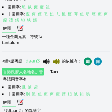
常用字:
坦
毯
瘫
癱
袒
非常用字:
亶
僤
儃
呾
妲
忐
怛
憻
暺
狚
玬
璮
疸
瘅
癉
襢
錟
钽
锬
黮
解釋
：
一種金屬元素，符號Ta
tantalum
daan3
<
鉭
>
讀粵語
的依據有
：
周
同
Tan
香港政府人名地名拼音
：
粵語同音字有
：
常用字:
旦
誕
诞
非常用字:
刐
泹
狚
疸
瘅
癉
繵
觛
訑
钽
鴠
解釋
：
「鉭taan2」的異讀字