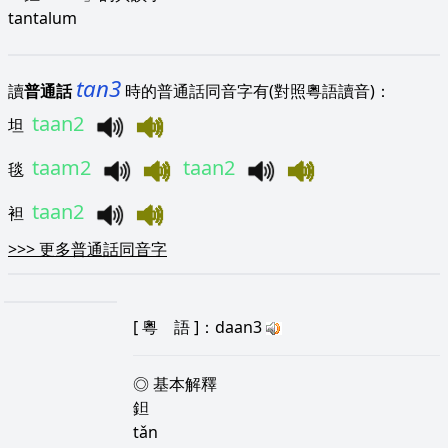
tantalum
tan3
讀
普通話
時的普通話同音字有(對照粵語讀音)：
taan2
坦
taam2
taan2
毯
taan2
袒
>>>
更多普通話同音字
[
粵 語
]：daan3
◎ 基本解釋
鉭
tǎn