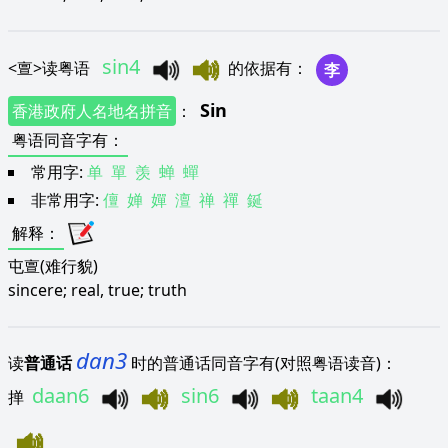
sin4
<
亶
>
读粤语
的依据有
：
李
Sin
香港政府人名地名拼音
：
粤语同音字有
：
常用字:
单
單
羡
蝉
蟬
非常用字:
儃
婵
嬋
澶
禅
禪
鋋
解释
：
屯亶(难行貌)
sincere; real, true; truth
dan3
读
普通话
时的普通话同音字有(对照粤语读音)：
daan6
sin6
taan4
掸