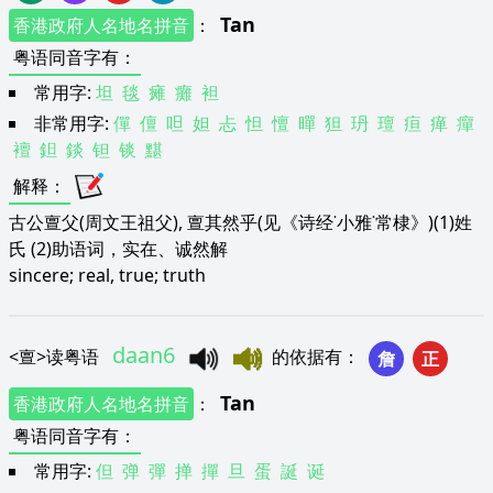
Tan
香港政府人名地名拼音
：
粤语同音字有
：
常用字:
坦
毯
瘫
癱
袒
非常用字:
僤
儃
呾
妲
忐
怛
憻
暺
狚
玬
璮
疸
瘅
癉
襢
鉭
錟
钽
锬
黮
解释
：
古公亶父(周文王祖父), 亶其然乎(见《诗经˙小雅˙常棣》)(1)姓
氏 (2)助语词，实在、诚然解
sincere; real, true; truth
daan6
<
亶
>
读粤语
的依据有
：
詹
正
Tan
香港政府人名地名拼音
：
粤语同音字有
：
常用字:
但
弹
彈
掸
撣
旦
蛋
誕
诞