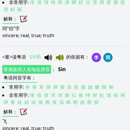
非常用字:
僤
儃
弾
惮
憚
撢
暺
柦
泹
澶
燀
疍
膻
蜑
襢
觛
駳
解释
：
同“但”字
sincere; real, true; truth
sin6
<
亶
>
读粤语
的依据有
：
李
同
Sin
香港政府人名地名拼音
：
粤语同音字有
：
常用字:
单
善
單
掸
撣
擅
羡
羨
膳
贍
赡
闡
阐
非常用字:
倩
僐
儃
墠
墡
嬗
抎
敾
椫
樿
歚
熯
磰
禅
禪
箐
紾
綪
繕
缮
茜
蒨
蔳
蟮
蟺
譱
鄯
饍
解释
：
飞
sincere; real, true; truth