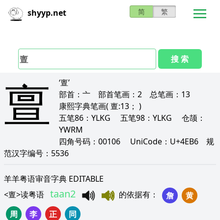
简
繁
shyyp.net
搜 索
亶
‘亶’
部首：
亠
部首笔画：
2
总笔画：
13
康熙字典笔画
( 亶:13； )
五笔86：
YLKG
五笔98：
YLKG
仓颉：
YWRM
四角号码：
00106
UniCode：
U+4EB6
规
范汉字编号：
5536
羊羊粤语审音字典 EDITABLE
taan2
<
亶
>
读粤语
的依据有
：
詹
黄
周
李
正
同