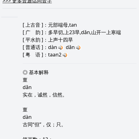
>>>
更多普通话同音字
[
上古音
]：元部端母,tan
[
广 韵
]：多旱切,上23旱,dǎn,山开一上寒端
[
平水韵
]：上声十四旱
[
普通话
]：dàn
dǎn
[
粤 语
]：taan2
◎ 基本解释
亶
dǎn
实在，诚然，信然。
亶
dàn
古同“但”，仅；只。