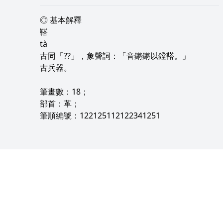
◎ 基本解釋
鞳
tà
古同「??」，象聲詞：「音鏘鏘以鏜鞳。」
古兵器。
筆畫數：18；
部首：革；
筆順編號：122125112122341251