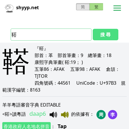
简
繁
shyyp.net
搜 尋
鞳
『鞳』
部首：
革
部首筆畫：
9
總筆畫：
18
康熙字典筆畫
( 鞳:19； )
五筆86：
AFAK
五筆98：
AFAK
倉頡：
TJTOR
四角號碼：
44561
UniCode：
U+97B3
規
範漢字編號：
8163
羊羊粵語審音字典 EDITABLE
daap6
<
鞳
>
讀粵語
的依據有
：
周
李
Tap
香港政府人名地名拼音
：