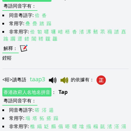
粵語同音字有
：
同音粵語字:
佮
沓
常用字:
叠
疊
踏
蹋
非常用字:
佮
匒
嚃
嚺
崉
榙
沓
涾
漯
濌
眔
禢
誻
譶
蹹
躢
遝
錔
闒
鞜
龖
龘
解釋
：
鏜鞳
taap3
<
鞳
>
讀粵語
的依據有
：
正
Tap
香港政府人名地名拼音
：
粵語同音字有
：
同音粵語字:
嗒
溚
遢
常用字:
塌
塔
拓
搭
蹋
非常用字:
㯓
䌈
䍇
䑽
傝
嗒
嚃
墖
搨
榻
毾
涾
溚
溻