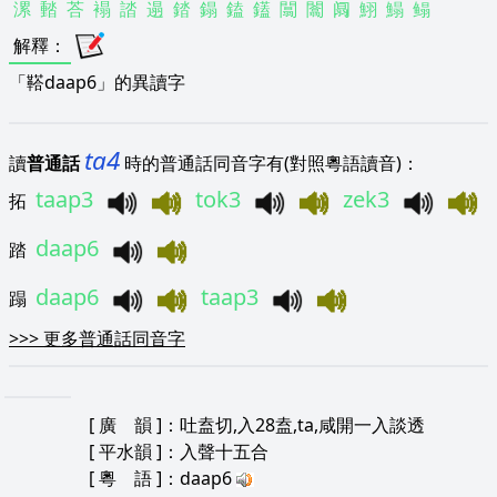
漯
濌
荅
褟
誻
遢
錔
鎉
鎑
鑉
闒
闟
阘
鮙
鰨
鳎
解釋
：
「鞳daap6」的異讀字
ta4
讀
普通話
時的普通話同音字有(對照粵語讀音)：
taap3
tok3
zek3
拓
daap6
踏
daap6
taap3
蹋
>>>
更多普通話同音字
[
廣 韻
]：吐盍切,入28盍,ta,咸開一入談透
[
平水韻
]：入聲十五合
[
粵 語
]：daap6