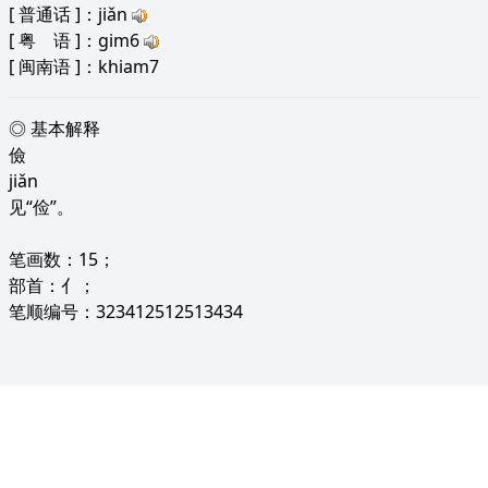
[
普通话
]：jiǎn
[
粤 语
]：gim6
[
闽南语
]：khiam7
◎ 基本解释
儉
jiǎn
见“俭”。
笔画数：15；
部首：亻；
笔顺编号：323412512513434