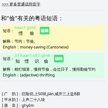
>>>
更多普通话同音字
和"
儉
"
有关的粤语短语
：
haan1
gim6
短语
：
编辑
悭
儉
解释
：
节约；节儉。
English：
money-saving (Cantonese)
zi1
haan1
sik1
gim6
短语
：
编辑
知
悭
识
儉
解释
：
精打细算，懂得节儉，会过日子，懂得勤儉节约
English：
(adjective) thrifting
[
广 韵
]：巨险切,上50琰,jiàn,咸开三上盐B群
[
平水韵
]：上声二十八琰
[
唐 音
]：ghyɛ̌m