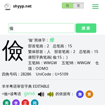
简
繁
shyyp.net
搜 索
儉
俭
‘儉’
简体字：
部首笔画：
2
总笔画：
15
繁体部首：
人
部首笔画：
2
总笔画：
15
康熙字典笔画
( 儉:15； )
五笔86：
WWGW
五笔98：
WWGW
仓
颉：
OOMO
四角号码：
28286
UniCode：
U+5109
羊羊粤语审音字典 EDITABLE
gim6
<
儉
>
读粤语
的依据有
：
詹
黄
周
李
正
同