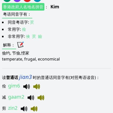
Kim
香港政府人名地名拼音
：
粤语同音字有
：
同音粤语字:
芡
常用字:
俭
非常用字:
倹
芡
鐱
解释
：
儉约, 节儉,悭家
temperate, frugal, economical
jian3
读
普通话
时的普通话同音字有(对照粤语读音)：
gim6
俭
gaam2
减
zin2
剪