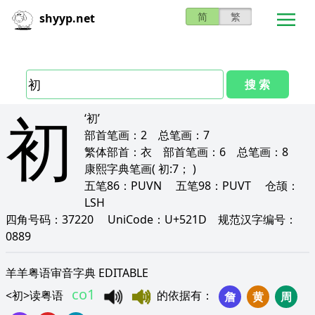
简
繁
shyyp.net
搜 索
初
‘初’
部首笔画：
2
总笔画：
7
繁体部首：
衣
部首笔画：
6
总笔画：
8
康熙字典笔画
( 初:7； )
五笔86：
PUVN
五笔98：
PUVT
仓颉：
LSH
四角号码：
37220
UniCode：
U+521D
规范汉字编号：
0889
羊羊粤语审音字典 EDITABLE
co1
<
初
>
读粤语
的依据有
：
詹
黄
周