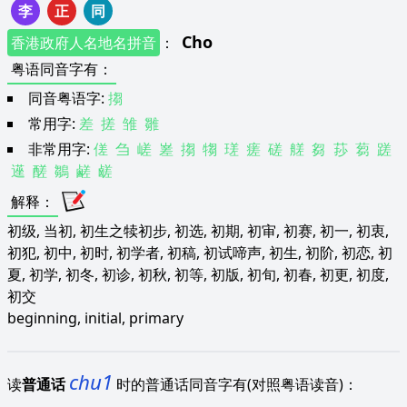
李
正
同
Cho
香港政府人名地名拼音
：
粤语同音字有
：
同音粤语字:
搊
常用字:
差
搓
雏
雛
非常用字:
傞
刍
嵯
嵳
搊
犓
瑳
瘥
磋
艖
芻
莏
蒭
蹉
遳
醝
鶵
鹺
鹾
解释
：
初级, 当初, 初生之犊初步, 初选, 初期, 初审, 初赛, 初一, 初衷,
初犯, 初中, 初时, 初学者, 初稿, 初试啼声, 初生, 初阶, 初恋, 初
夏, 初学, 初冬, 初诊, 初秋, 初等, 初版, 初旬, 初春, 初更, 初度,
初交
beginning, initial, primary
chu1
读
普通话
时的普通话同音字有(对照粤语读音)：