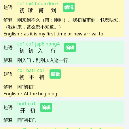
co1
lai4
bou6
dou3
短语
：
编辑
初
嚟
甫
到
解释
：
刚来到不久（甫：刚刚）。我初嚟甫到，乜都唔知。
（我刚来，甚么都不知道。）
English：
as it is my first time or new arrival to
co1
co1
jap6
hong4
短语
：
编辑
初
初
入
行
解释
：
刚入门，刚刚加入这一行
co1
bat1
co1
短语
：
编辑
初
不
初
解释
：
同“初初”。
English：
At the begining
hoi1
co1
短语
：
编辑
开
初
解释
：
同“初初”。