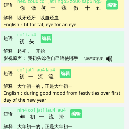
nei5
zou6
co1
jat1
ngo5
zou6
sap6
ng5
短语
：
编辑
你
做
初
一
我
做
十
五
解释
：
以牙还牙，以血还血
English：
tit for tat; eye for an eye
co1
tau4
短语
：
编辑
初
头
解释
：
起初，一开始
影视原声：
我初头谂住自己唔使喐手   
「国产零零漆」
co1
jat1
lau4
lau4
短语
：
编辑
初
一
流
流
解释
：
大年初一的，正是大年初一
English：
during good mood from festivities over first
day of the new year
nin4
co1
jat1
lau4
lau4
短语
：
编辑
年
初
一
流
流
解释
：
大年初一的，正是大年初一