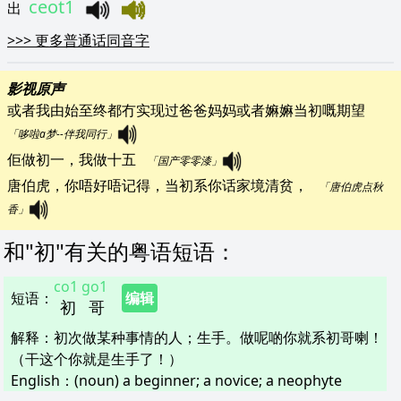
ceot1
出
>>>
更多普通话同音字
影视原声
或者我由始至终都冇实现过爸爸妈妈或者嫲嫲当初嘅期望   
「哆啦a梦--伴我同行」
佢做初一，我做十五   
「国产零零漆」
唐伯虎，你唔好唔记得，当初系你话家境清贫，   
「唐伯虎点秋
香」
和"
初
"
有关的粤语短语
：
co1
go1
短语
：
编辑
初
哥
解释
：
初次做某种事情的人；生手。做呢啲你就系初哥喇！
（干这个你就是生手了！）
English：
(noun) a beginner; a novice; a neophyte