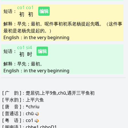
co1
co1
短语
：
编辑
初
初
解释
：
早先；最初。呢件事初初系老杨提起先嘅。（这件事
最初是老杨先提起的。）
English：
in the very beginning
co1
si4
短语
：
编辑
初
时
解释
：
早先；最初。
English：
in the very beginning
[
广 韵
]：楚居切,上平9鱼,chū,遇开三平鱼初
[
平水韵
]：上平六鱼
[
唐 音
]：*chriu
[
普通话
]：chū
[
粤 语
]：co1
[
闽南语
]：chhe1,chhoD1