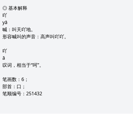
◎ 基本解释
吖
yā
喊：叫天吖地。
形容喊叫的声音：高声叫吖吖。
吖
ā
叹词，相当于“呵”。
笔画数：6；
部首：口；
笔顺编号：251432