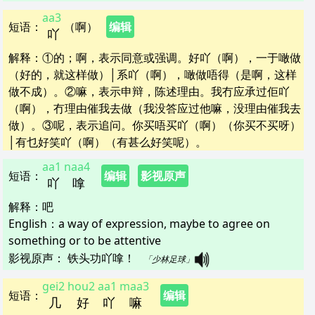
aa3
短语
：
（啊）
编辑
吖
解释
：
①的；啊，表示同意或强调。好吖（啊），一于噉做
（好的，就这样做）│系吖（啊），噉做唔得（是啊，这样
做不成）。②嘛，表示申辩，陈述理由。我冇应承过佢吖
（啊），冇理由催我去做（我没答应过他嘛，没理由催我去
做）。③呢，表示追问。你买唔买吖（啊）（你买不买呀）
│有乜好笑吖（啊）（有甚么好笑呢）。
aa1
naa4
短语
：
编辑
影视原声
吖
嗱
解释
：
吧
English：
a way of expression, maybe to agree on
something or to be attentive
影视原声：
铁头功吖嗱！   
「少林足球」
gei2
hou2
aa1
maa3
短语
：
编辑
几
好
吖
嘛