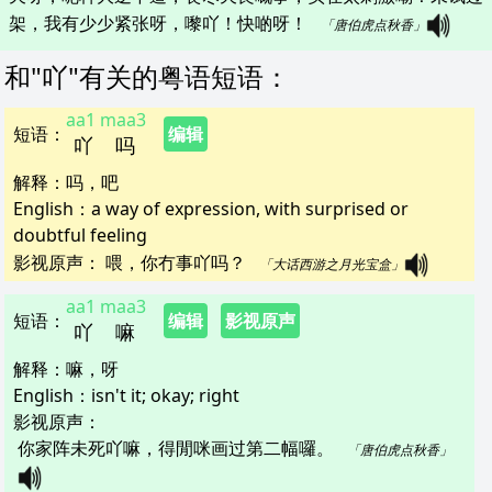
架，我有少少紧张呀，嚟吖！快啲呀！   
「唐伯虎点秋香」
和"
吖
"
有关的粤语短语
：
aa1
maa3
短语
：
编辑
吖
吗
解释
：
吗，吧
English：
a way of expression, with surprised or
doubtful feeling
影视原声：
喂，你冇事吖吗？   
「大话西游之月光宝盒」
aa1
maa3
短语
：
编辑
影视原声
吖
嘛
解释
：
嘛，呀
English：
isn't it; okay; right
影视原声：
你家阵未死吖嘛，得閒咪画过第二幅囉。   
「唐伯虎点秋香」