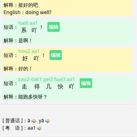
解释
：
挺好的吧
English：
doing well?
hai6
aa1
短语
：
！
编辑
系
吖
解释
：
是啊！
hou2
aa1
短语
：
！
编辑
好
吖
解释
：
好的！
zau2
dak1
gei2
faai3
aa1
短语
：
编辑
走
得
几
快
吖
解释
：
能跑多快呀？
[
普通话
]：ā
yā
[
粤 语
]：aa1