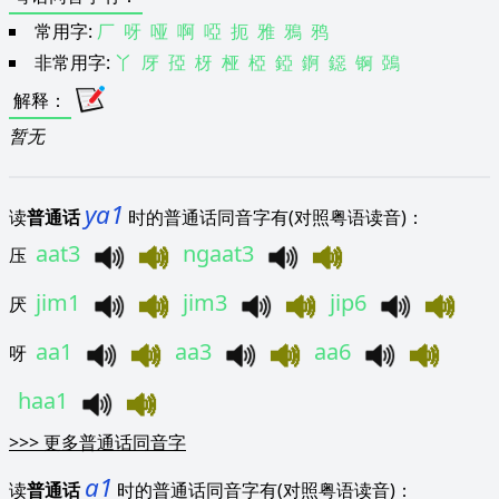
常用字:
厂
呀
哑
啊
啞
扼
雅
鴉
鸦
非常用字:
丫
厊
孲
枒
桠
椏
錏
錒
鐚
锕
鵶
解释
：
暂无
ya1
读
普通话
时的普通话同音字有(对照粤语读音)：
aat3
ngaat3
压
jim1
jim3
jip6
厌
aa1
aa3
aa6
呀
haa1
>>>
更多普通话同音字
a1
读
普通话
时的普通话同音字有(对照粤语读音)：