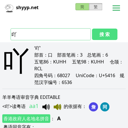
简
繁
shyyp.net
搜 索
吖
‘吖’
部首：
口
部首笔画：
3
总笔画：
6
五笔86：
KUHH
五笔98：
KUHH
仓颉：
RCL
四角号码：
68027
UniCode：
U+5416
规
范汉字编号：
6536
羊羊粤语审音字典 EDITABLE
aa1
<
吖
>
读粤语
的依据有
：
詹
同
A
香港政府人名地名拼音
：
粤语同音字有
：