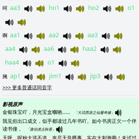
aa3
ho1
ho2
o1
呵
aa1
aa2
aa3
啊
aa4
aa6
haa2
haa4
o1
ap1
jim1
jip3
腌
>>>
更多普通话同音字
影视原声
金银珠宝吖，月光宝盒嗰啲……   
「大话西游之仙履奇缘」
我见佢出口成文，似乎都读过几年书吖。如今书房正欠一个伴
读书僮，   
「唐伯虎点秋香」
天呀，呢种大逆不道，丧尽天良嘅事，实在太刺激嘞！未试过