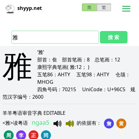
简
繁
shyyp.net
搜 索
雅
‘雅’
部首：
隹
部首笔画：
8
总笔画：
12
康熙字典笔画
( 雅:12； )
五笔86：
AHTY
五笔98：
AHTY
仓颉：
MHOG
四角号码：
70215
UniCode：
U+96C5
规
范汉字编号：
2600
羊羊粤语审音字典 EDITABLE
ngaa5
<
雅
>
读粤语
的依据有
：
詹
黄
周
李
正
同