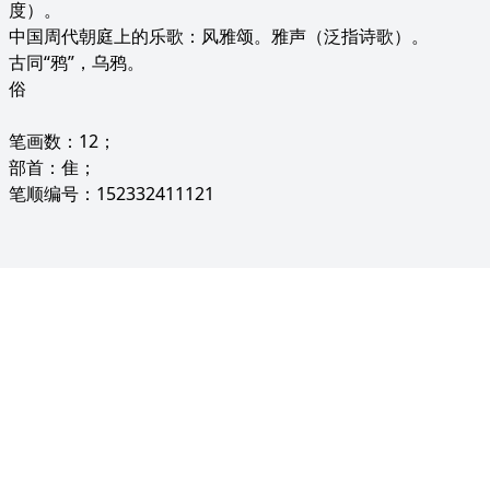
度）。
中国周代朝庭上的乐歌：风雅颂。雅声（泛指诗歌）。
古同“鸦”，乌鸦。
俗
笔画数：12；
部首：隹；
笔顺编号：152332411121