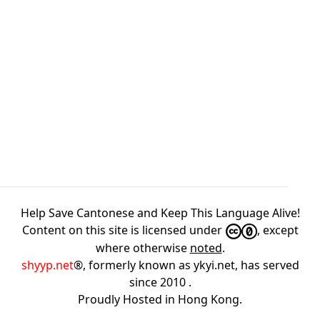
Help Save Cantonese and Keep This Language Alive!
Content on this site is licensed under
, except
where otherwise
noted
.
shyyp.net
®, formerly known as ykyi.net, has served
since 2010
.
Proudly Hosted in
Hong Kong
.