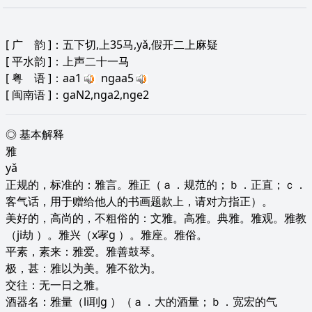
[
广 韵
]：五下切,上35马,yǎ,假开二上麻疑
[
平水韵
]：上声二十一马
[
粤 语
]：aa1
ngaa5
[
闽南语
]：gaN2,nga2,nge2
◎ 基本解释
雅
yǎ
正规的，标准的：雅言。雅正（ａ．规范的；ｂ．正直；ｃ．
客气话，用于赠给他人的书画题款上，请对方指正）。
美好的，高尚的，不粗俗的：文雅。高雅。典雅。雅观。雅教
（ji劫 ）。雅兴（x宯g ）。雅座。雅俗。
平素，素来：雅爱。雅善鼓琴。
极，甚：雅以为美。雅不欲为。
交往：无一日之雅。
酒器名：雅量（li刵g ）（ａ．大的酒量；ｂ．宽宏的气