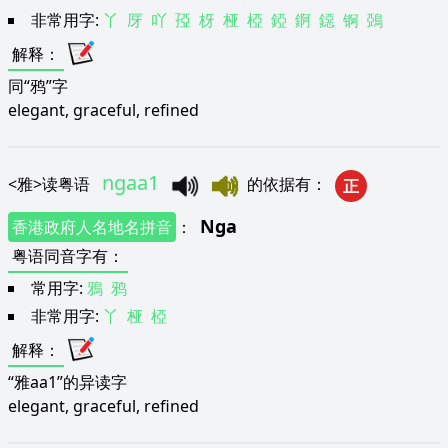
非常用字:
丫
厊
吖
孲
枒
桠
椏
錏
錒
鐚
锕
鵶
解释
：
同“鸦”字
elegant, graceful, refined
ngaa1
<
雅
>
读粤语
的依据有
：
正
Nga
香港政府人名地名拼音
：
粤语同音字有
：
常用字:
鴉
鸦
非常用字:
丫
桠
椏
解释
：
“雅aa1”的异读字
elegant, graceful, refined