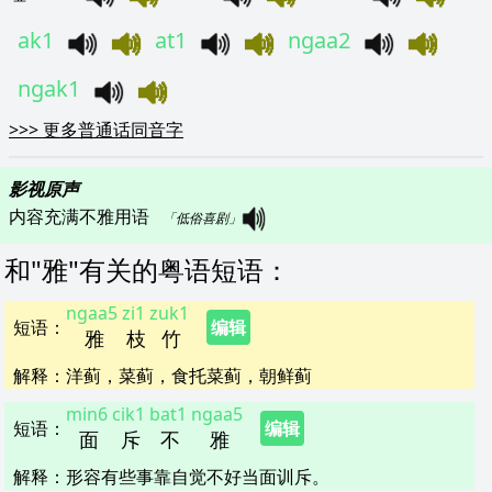
ak1
at1
ngaa2
ngak1
>>>
更多普通话同音字
影视原声
内容充满不雅用语   
「低俗喜剧」
和"
雅
"
有关的粤语短语
：
ngaa5
zi1
zuk1
短语
：
编辑
雅
枝
竹
解释
：
洋蓟，菜蓟，食托菜蓟，朝鲜蓟
min6
cik1
bat1
ngaa5
短语
：
编辑
面
斥
不
雅
解释
：
形容有些事靠自觉不好当面训斥。