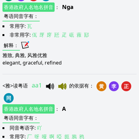
Nga
香港政府人名地名拼音
：
粤语同音字有
：
常用字:
瓦
非常用字:
佤
厊
庌
瓩
疋
砙
蕥
邷
解释
：
雅致, 典雅, 风雅优雅
elegant, graceful, refined
aa1
<
雅
>
读粤语
的依据有
：
黄
李
正
同
A
香港政府人名地名拼音
：
粤语同音字有
：
同音粤语字:
吖
常用字:
厂
呀
哑
啊
啞
扼
鴉
鸦