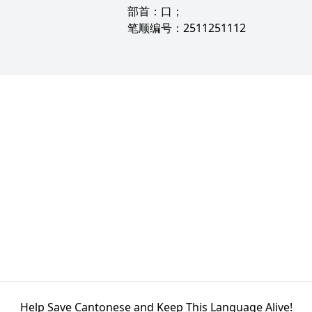
部首：口；
笔顺编号：2511251112
Help Save Cantonese and Keep This Language Alive!