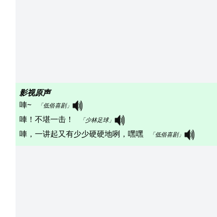
影视原声
唓~   
「低俗喜剧」
唓！不堪一击！   
「少林足球」
唓，一讲起又有少少硬硬地咧，嘿嘿   
「低俗喜剧」