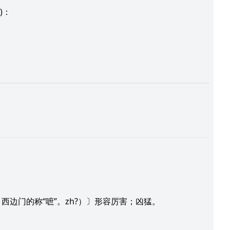
)：
西边门的称“嗻”。zh?）〕形容厉害；凶猛。