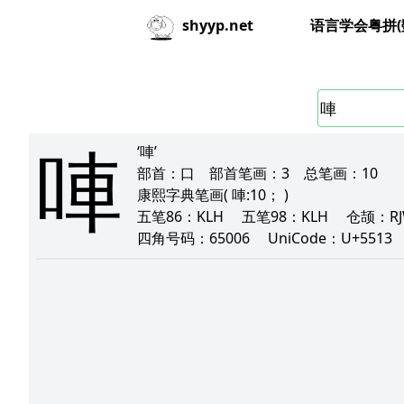
语言学会粤拼(
shyyp.net
唓
‘唓’
部首：
口
部首笔画：
3
总笔画：
10
康熙字典笔画
( 唓:10； )
五笔86：
KLH
五笔98：
KLH
仓颉：
R
四角号码：
65006
UniCode：
U+5513