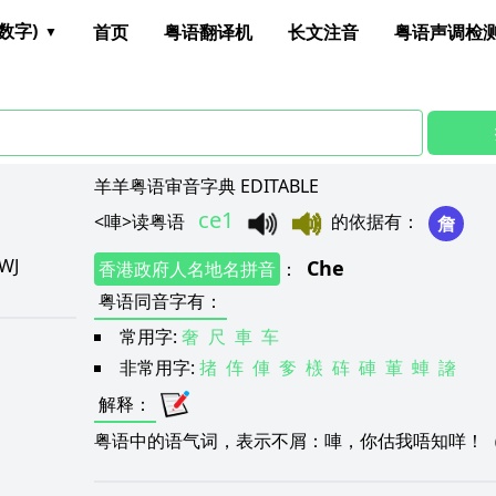
数字)
首页
粤语翻译机
长文注音
粤语声调检
羊羊粤语审音字典 EDITABLE
ce1
<
唓
>
读粤语
的依据有
：
詹
JWJ
Che
香港政府人名地名拼音
：
粤语同音字有
：
常用字:
奢
尺
車
车
非常用字:
㨋
伡
俥
奓
檨
砗
硨
莗
蛼
譇
解释
：
粤语中的语气词，表示不屑：唓，你估我唔知咩！