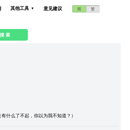
其他工具
测
意见建议
简
繁
搜 索
（有什么了不起，你以为我不知道？）