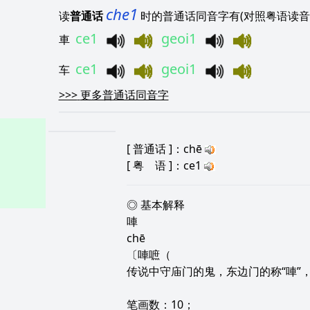
che1
读
普通话
时的普通话同音字有(对照粤语读音
ce1
geoi1
車
ce1
geoi1
车
>>>
更多普通话同音字
[
普通话
]：chē
[
粤 语
]：ce1
◎ 基本解释
唓
chē
〔唓嗻（
传说中守庙门的鬼，东边门的称“唓”，
笔画数：10；