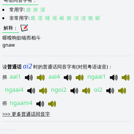
粤语同音字有
：
常用字:
崖
挨
涯
非常用字:
厑
厓
嘊
堐
崕
捱
淣
漄
猚
睚
解释
：
啀喍狗欲啮而相斗
gnaw
ai2
读
普通话
时的普通话同音字有(对照粤语读音)：
aai1
aai4
ngaai1
挨
ngaai4
ngoi2
oi2
ngaam4
癌
>>>
更多普通话同音字