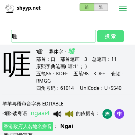
简
繁
shyyp.net
搜 索
啀
嘊
‘啀’
异体字：
部首：
口
部首笔画：
3
总笔画：
11
康熙字典笔画
( 啀:11； )
五笔86：
KDFF
五笔98：
KDFF
仓颉：
RMGG
四角号码：
61014
UniCode：
U+5540
羊羊粤语审音字典 EDITABLE
ngaai4
<
啀
>
读粤语
的依据有
：
周
李
Ngai
香港政府人名地名拼音
：