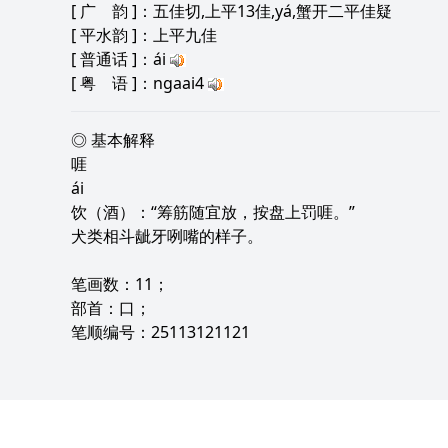
[
广 韵
]：五佳切,上平13佳,yá,蟹开二平佳疑
[
平水韵
]：上平九佳
[
普通话
]：ái
[
粤 语
]：ngaai4
◎ 基本解释
啀
ái
饮（酒）：“筹筋随宜放，按盘上罚啀。”
犬类相斗龇牙咧嘴的样子。
笔画数：11；
部首：口；
笔顺编号：25113121121