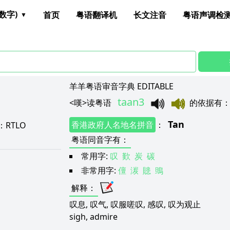
数字)
首页
粤语翻译机
长文注音
粤语声调检
羊羊粤语审音字典 EDITABLE
taan3
<
嘆
>
读粤语
的依据有
Tan
香港政府人名地名拼音
：
：
RTLO
粤语同音字有
：
常用字:
叹
歎
炭
碳
非常用字:
儃
湠
贃
鴠
解释
：
叹息, 叹气, 叹服嗟叹, 感叹, 叹为观止
sigh, admire