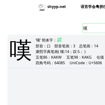
语言学会粤拼(
shyyp.net
嘆
叹
‘嘆’
简体字：
部首：
口
部首笔画：
3
总笔画：
14
康熙字典笔画
( 嘆:14；叹:5； )
五笔86：
KAKW
五笔98：
KAKG
仓颉
四角号码：
64085
UniCode：
U+5606