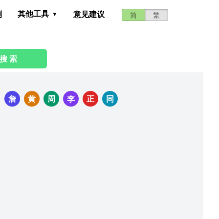
其他工具
测
意见建议
简
繁
搜 索
：
詹
黄
周
李
正
同