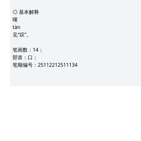
◎ 基本解释
嘆
tàn
见“叹”。
笔画数：14；
部首：口；
笔顺编号：25112212511134