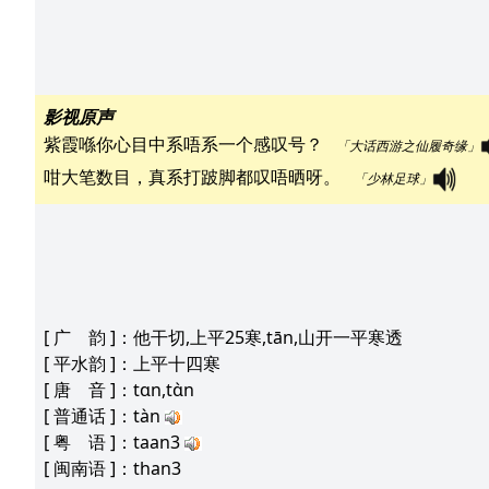
影视原声
紫霞喺你心目中系唔系一个感叹号？   
「大话西游之仙履奇缘」
咁大笔数目，真系打跛脚都叹唔晒呀。   
「少林足球」
[
广 韵
]：他干切,上平25寒,tān,山开一平寒透
[
平水韵
]：上平十四寒
[
唐 音
]：tɑn,tɑ̀n
[
普通话
]：tàn
[
粤 语
]：taan3
[
闽南语
]：than3