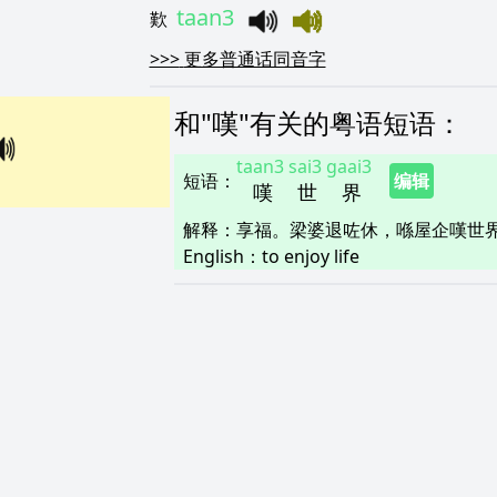
taan3
歎
>>>
更多普通话同音字
和"
嘆
"
有关的粤语短语
：
taan3
sai3
gaai3
短语
：
编辑
嘆
世
界
解释
：
享福。梁婆退咗休，喺屋企嘆世
English：
to enjoy life