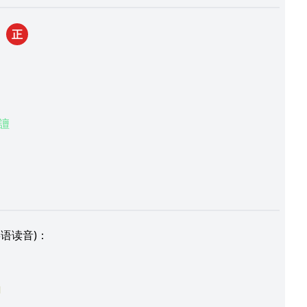
：
正
譠
语读音)：