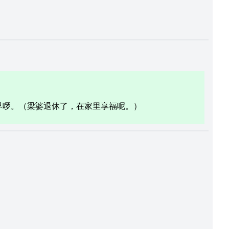
界啰。（梁婆退休了，在家里享福呢。）