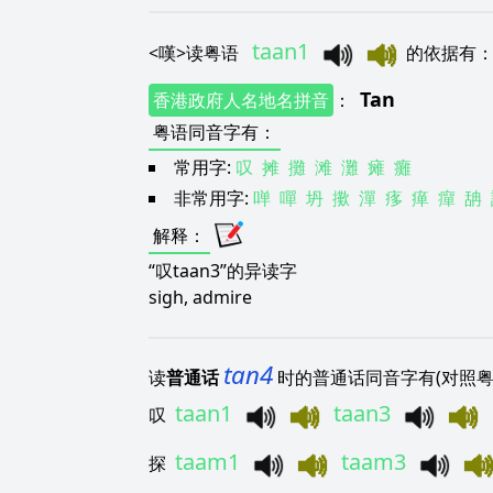
taan1
<
嘆
>
读粤语
的依据有
Tan
香港政府人名地名拼音
：
粤语同音字有
：
常用字:
叹
摊
攤
滩
灘
瘫
癱
非常用字:
啴
嘽
坍
擹
潬
痑
瘅
癉
舑
解释
：
“叹taan3”的异读字
sigh, admire
tan4
读
普通话
时的普通话同音字有(对照粤
taan1
taan3
叹
taam1
taam3
探