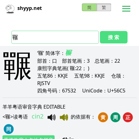
简
繁
shyyp.net
搜 索
囅
冁
‘囅’
简体字：
部首：
口
部首笔画：
3
总笔画：
22
康熙字典笔画
( 囅:22； )
五笔86：
KKJE
五笔98：
KKJE
仓颉：
RJSTV
四角号码：
67532
UniCode：
U+56C5
羊羊粤语审音字典 EDITABLE
cin2
<
囅
>
读粤语
的依据有
：
黄
周
正
同