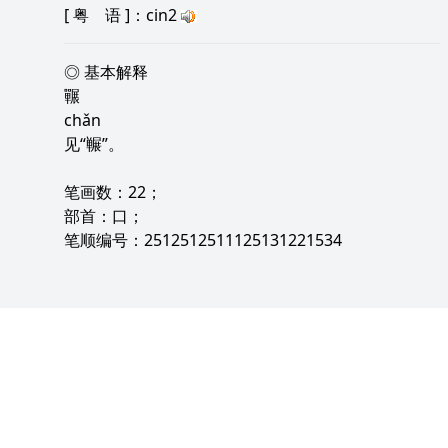
[
粤 语
]：cin2
◎ 基本解释
囅
chǎn
见“冁”。
笔画数：22；
部首：口；
笔顺编号：2512512511125131221534