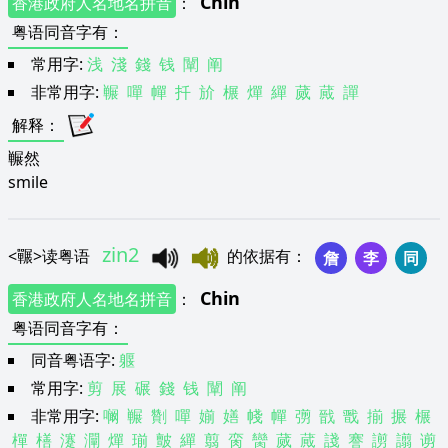
Chin
香港政府人名地名拼音
：
粤语同音字有
：
常用字:
浅
淺
錢
钱
闡
阐
非常用字:
冁
嘽
幝
扦
斺
榐
燀
繟
蒇
蕆
譂
解释
：
冁然
smile
zin2
<
囅
>
读粤语
的依据有
：
詹
李
同
Chin
香港政府人名地名拼音
：
粤语同音字有
：
同音粤语字:
躽
常用字:
剪
展
碾
錢
钱
闡
阐
非常用字:
㘎
冁
劗
嘽
媊
嫸
帴
幝
彅
戩
戬
揃
搌
榐
樿
橏
瀽
灛
燀
瑐
皽
繟
翦
脔
臠
蒇
蕆
諓
謇
謭
譾
谫