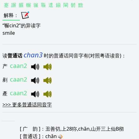
蹇
蹍
躽
輾
辗
辴
邅
鎆
閳
鬋
黵
解释
：
“冁cin2”的异读字
smile
chan3
读
普通话
时的普通话同音字有(对照粤语读音)：
caan2
产
caan2
剷
caan2
產
>>>
更多普通话同音字
[
广 韵
]：丑善切,上28狝,chǎn,山开三上仙B彻
[
普通话
]：chǎn