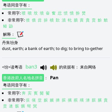
粤语同音字有
：
常用字:
喷
噴
坟
墳
奋
奮
忿
愤
憤
扮
焚
非常用字:
偾
僨
弅
拚
橨
歕
濆
牝
膹
蕡
賁
贲
魵
鱝
鲼
鼢
解释
：
丹朱坋身
dust, earth; a bank of earth; to dig; to bring to-gether
ban3
<
坋
>
读粤语
的依据有
：
来自网络
Pan
香港政府人名地名拼音
：
粤语同音字有
：
常用字:
奔
宾
賓
鬓
鬢
非常用字:
傧
儐
坌
嫔
嬪
捹
摈
擯
殡
殯
渀
膑
臏
賁
贲
逩
髌
髕
髩
鬂