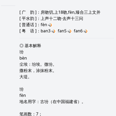
[
广 韵
]：房吻切,上18吻,fèn,臻合三上文并
[
平水韵
]：上声十二吻·去声十三问
[
普通话
]：fèn
[
粤 语
]：ban3
fan5
fan6
◎ 基本解释
坋
bèn
尘埃：坋埃。微坋。
撒粉末，涂抹粉末。
大堤。
坋
fèn
地名用字：古坋（在中国福建省）。
笔画数：7；