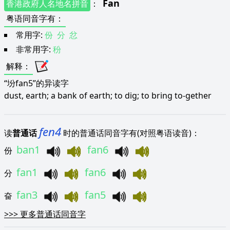
Fan
香港政府人名地名拼音
：
粤语同音字有
：
常用字:
份
分
忿
非常用字:
秎
解释
：
“坋fan5”的异读字
dust, earth; a bank of earth; to dig; to bring to-gether
fen4
读
普通话
时的普通话同音字有(对照粤语读音)：
ban1
fan6
份
fan1
fan6
分
fan3
fan5
奋
>>>
更多普通话同音字