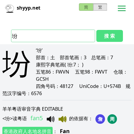
简
繁
shyyp.net
搜 索
坋
‘坋’
部首：
土
部首笔画：
3
总笔画：
7
康熙字典笔画
( 坋:7； )
五笔86：
FWVN
五笔98：
FWVT
仓颉：
GCSH
四角号码：
48127
UniCode：
U+574B
规
范汉字编号：
6576
羊羊粤语审音字典 EDITABLE
fan5
<
坋
>
读粤语
的依据有
：
詹
周
Fan
香港政府人名地名拼音
：