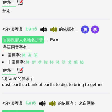
解释
：
暂无
ban6
<
坋
>
读粤语
的依据有
：
詹
李
Pan
香港政府人名地名拼音
：
粤语同音字有
：
常用字:
体
夯
笨
非常用字:
䂫
倴
坌
撪
桳
泍
渀
炃
獖
輽
解释
：
“坋fan5”的异读字
dust, earth; a bank of earth; to dig; to bring to-gether
fan6
<
坋
>
读粤语
的依据有
：
来自网络