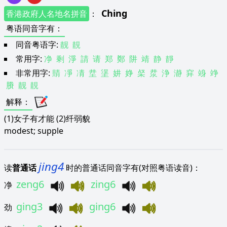
Ching
香港政府人名地名拼音
：
粤语同音字有
：
同音粤语字:
靓
靚
常用字:
净
剩
淨
請
请
郑
鄭
阱
靖
静
靜
非常用字:
䝼
凈
凊
坓
塣
妌
婙
梷
汬
浄
瀞
穽
竧
竫
賸
靓
靚
解释
：
(1)女子有才能 (2)纤弱貌
modest; supple
jing4
读
普通话
时的普通话同音字有(对照粤语读音)：
zeng6
zing6
净
ging3
ging6
劲