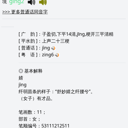
ging2
境
>>>
更多普通话同音字
[
广 韵
]：子盈切,下平14清,jīng,梗开三平清精
[
平水韵
]：上声二十三梗
[
普通话
]：jìng
[
粤 语
]：zing6
◎ 基本解释
婧
jìng
纤弱苗条的样子：“舒妙婧之纤腰兮”。
（女子）有才品。
笔画数：11；
部首：女；
笔顺编号：53111212511