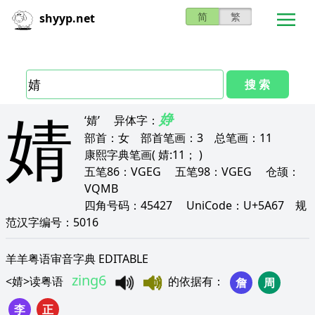
简
繁
shyyp.net
搜 索
婧
婙
‘婧’
异体字：
部首：
女
部首笔画：
3
总笔画：
11
康熙字典笔画
( 婧:11； )
五笔86：
VGEG
五笔98：
VGEG
仓颉：
VQMB
四角号码：
45427
UniCode：
U+5A67
规
范汉字编号：
5016
羊羊粤语审音字典 EDITABLE
zing6
<
婧
>
读粤语
的依据有
：
詹
周
李
正