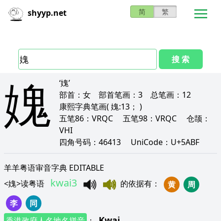
简
繁
shyyp.net
搜 索
媿
‘媿’
部首：
女
部首笔画：
3
总笔画：
12
康熙字典笔画
( 媿:13； )
五笔86：
VRQC
五笔98：
VRQC
仓颉：
VHI
四角号码：
46413
UniCode：
U+5ABF
羊羊粤语审音字典 EDITABLE
kwai3
<
媿
>
读粤语
的依据有
：
黄
周
李
同
Kwai
香港政府人名地名拼音
：