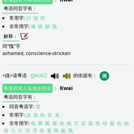
粤语同音字有
：
常用字:
归
愧
歸
非常用字:
尯
硊
觖
騩
解释
：
同“愧”字
ashamed, conscience-stricken
gwai2
<
媿
>
读粤语
的依据有
：
周
Kwai
香港政府人名地名拼音
：
粤语同音字有
：
同音粤语字:
簋
常用字:
詭
诡
軌
轨
鬼
非常用字:
佹
匦
匭
厬
垝
姽
宄
庋
庪
恑
攱
晷
朹
桧
檜
氿
汣
洈
湀
祪
簋
蛫
觤
陒