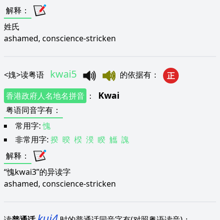
解释
：
姓氏
ashamed, conscience-stricken
kwai5
<
媿
>
读粤语
的依据有
：
正
Kwai
香港政府人名地名拼音
：
粤语同音字有
：
常用字:
愧
非常用字:
揆
暌
楑
湀
睽
觿
謉
解释
：
“愧kwai3”的异读字
ashamed, conscience-stricken
kui4
读
普通话
时的普通话同音字有(对照粤语读音)：