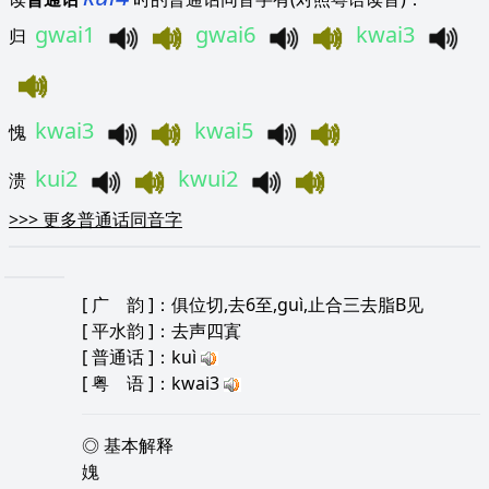
gwai1
gwai6
kwai3
归
kwai3
kwai5
愧
kui2
kwui2
溃
>>>
更多普通话同音字
[
广 韵
]：俱位切,去6至,guì,止合三去脂B见
[
平水韵
]：去声四寘
[
普通话
]：kuì
[
粤 语
]：kwai3
◎ 基本解释
媿