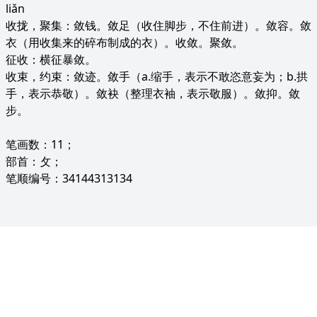
liǎn
收拢，聚集：敛钱。敛足（收住脚步，不住前进）。敛容。敛
衣（用收集来的碎布制成的衣）。收敛。聚敛。
征收：横征暴敛。
收束，约束：敛迹。敛手（a.缩手，表示不敢恣意妄为；b.拱
手，表示恭敬）。敛袂（整理衣袖，表示敬服）。敛抑。敛
步。
笔画数：11；
部首：攵；
笔顺编号：34144313134