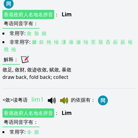
同
Lim
香港政府人名地名拼音
：
粤语同音字有
：
常用字:
斂
脸
臉
非常用字:
嬚
歛
殓
殮
溓
潋
瀲
羷
莶
蔹
薟
蘝
蘞
裣
襜
襝
解释
：
敛足, 敛财, 敛迹收敛, 赋敛, 暴敛
draw back, fold back; collect
lim1
<
敛
>
读粤语
的依据有
：
同
Lim
香港政府人名地名拼音
：
粤语同音字有
：
常用字:
令
斂