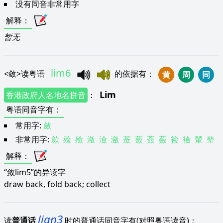
没有同音非常用字
解释
：
暂无
lim6
<
敛
>
读粤语
的依据有
：
黄
周
同
Lim
香港政府人名地名拼音
：
粤语同音字有
：
常用字:
斂
非常用字:
歛
殓
殮
潋
澰
瀲
莶
蔹
薟
蘞
裣
襝
輦
辇
解释
：
“敛lim5”的异读字
draw back, fold back; collect
lian3
读
普通话
时的普通话同音字有(对照粤语读音)：