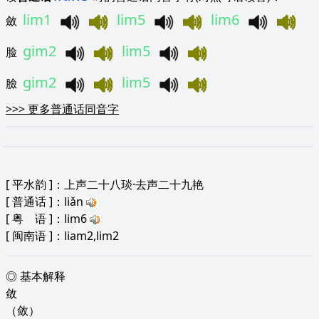
lim1
lim5
lim6
斂
gim2
lim5
脸
gim2
lim5
臉
>>>
更多普通话同音字
[
平水韵
]：上声二十八琰·去声二十九艳
[
普通话
]：liǎn
[
粤 语
]：lim6
[
闽南语
]：liam2,lim2
◎ 基本解释
敛
（敛）