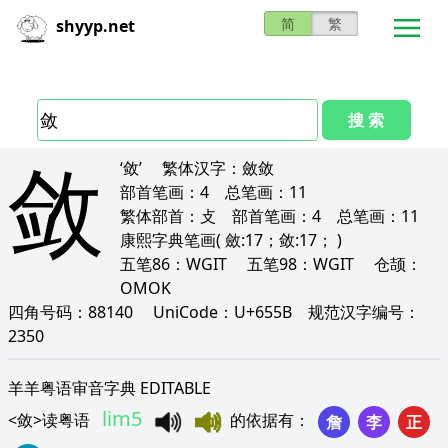
简
繁
shyyp.net
搜 索
敛
‘敛’
繁体汉字：
斂敛
部首笔画：
4
总笔画：
11
繁体部首：
攴
部首笔画：
4
总笔画：
11
康熙字典笔画
( 斂:17；敛:17； )
五笔86：
WGIT
五笔98：
WGIT
仓颉：
OMOK
四角号码：
88140
UniCode：
U+655B
规范汉字编号：
2350
羊羊粤语审音字典 EDITABLE
lim5
<
敛
>
读粤语
的依据有
：
詹
李
正