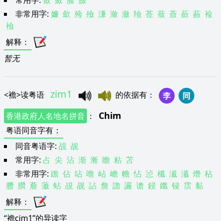
常用字:
敛
斂
脸
臉
非常用字:
嬚
歛
殓
殮
溓
潋
瀲
羷
莶
蔹
薟
蘝
蘞
裣
襝
解释
：
暂无
zim1
<
襜
>
读粤语
的依据有
：
李
同
Chim
香港政府人名地名拼音
：
粤语同音字有
：
同音粤语字:
覘
觇
常用字:
占
尖
沾
渐
漸
瞻
粘
苫
非常用字:
䠨
佔
呫
噡
岾
嶦
幨
怗
惉
櫼
瀐
瀸
熸
秥
臜
臢
薝
虃
蛅
覘
觇
詀
詹
譫
讝
谵
鋟
鑯
锓
霑
黏
解释
：
“襜cim1”的异读字