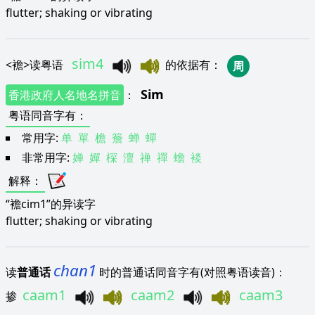
flutter; shaking or vibrating
sim4
<
襜
>
读粤语
的依据有
：
周
Sim
香港政府人名地名拼音
：
粤语同音字有
：
常用字:
单
單
檐
簷
蝉
蟬
非常用字:
婵
嬋
棎
澶
禅
禪
蟾
裧
解释
：
“襜cim1”的异读字
flutter; shaking or vibrating
chan1
读
普通话
时的普通话同音字有(对照粤语读音)：
caam1
caam2
caam3
掺