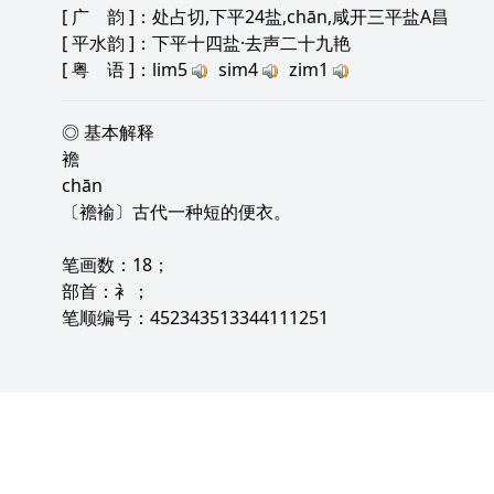
[
广 韵
]：处占切,下平24盐,chān,咸开三平盐A昌
[
平水韵
]：下平十四盐·去声二十九艳
[
粤 语
]：lim5
sim4
zim1
◎ 基本解释
襜
chān
〔襜褕〕古代一种短的便衣。
笔画数：18；
部首：衤；
笔顺编号：452343513344111251