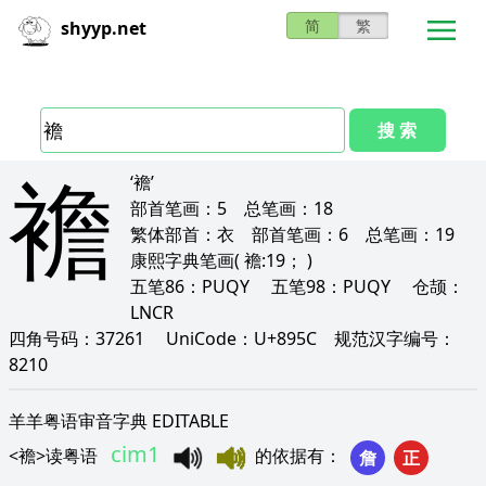
简
繁
shyyp.net
搜 索
襜
‘襜’
部首笔画：
5
总笔画：
18
繁体部首：
衣
部首笔画：
6
总笔画：
19
康熙字典笔画
( 襜:19； )
五笔86：
PUQY
五笔98：
PUQY
仓颉：
LNCR
四角号码：
37261
UniCode：
U+895C
规范汉字编号：
8210
羊羊粤语审音字典 EDITABLE
cim1
<
襜
>
读粤语
的依据有
：
詹
正