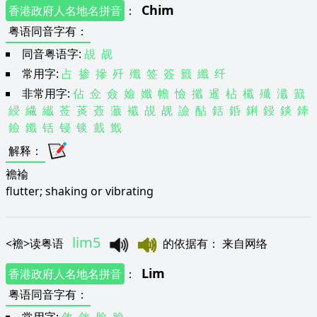
Chim
香港政府人名地名拼音
：
粤语同音字有
：
同音粤语字:
覘
觇
常用字:
占
掺
摻
歼
殲
签
簽
籤
纖
纤
非常用字:
佔
佥
僉
嬐
孅
幨
憸
攕
暹
枮
櫼
殱
瀸
籖
綅
繊
纎
莶
菼
薟
虃
襳
覘
觇
譣
酟
銛
銽
鋓
鋟
錟
鏲
鐱
鑯
铦
锓
锬
韯
韱
解释
：
襜褕
flutter; shaking or vibrating
lim5
<
襜
>
读粤语
的依据有
：
来自网络
Lim
香港政府人名地名拼音
：
粤语同音字有
：