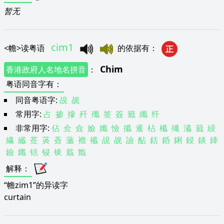
暂无
cim1
<
幨
>
读粤语
的依据有
：
正
Chim
香港政府人名地名拼音
：
粤语同音字有
：
同音粤语字:
覘
觇
常用字:
占
掺
摻
歼
殲
签
簽
籤
纖
纤
非常用字:
佔
佥
僉
嬐
孅
憸
攕
暹
枮
櫼
殱
瀸
籖
綅
繊
纎
莶
菼
薟
虃
襜
襳
覘
觇
譣
酟
銛
銽
鋓
鋟
錟
鏲
鐱
鑯
铦
锓
锬
韯
韱
解释
：
“幨zim1”的异读字
curtain