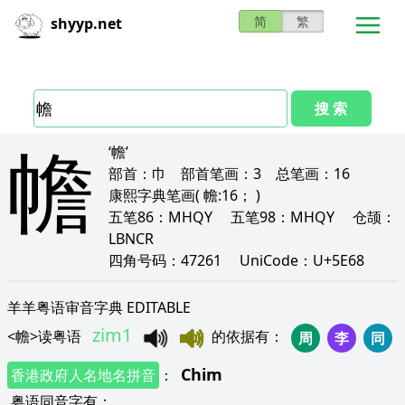
简
繁
shyyp.net
搜 索
幨
‘幨’
部首：
巾
部首笔画：
3
总笔画：
16
康熙字典笔画
( 幨:16； )
五笔86：
MHQY
五笔98：
MHQY
仓颉：
LBNCR
四角号码：
47261
UniCode：
U+5E68
羊羊粤语审音字典 EDITABLE
zim1
<
幨
>
读粤语
的依据有
：
周
李
同
Chim
香港政府人名地名拼音
：
粤语同音字有
：