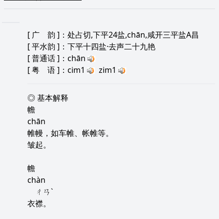
[
广 韵
]：处占切,下平24盐,chān,咸开三平盐A昌
[
平水韵
]：下平十四盐·去声二十九艳
[
普通话
]：chān
[
粤 语
]：cim1
zim1
◎ 基本解释
幨
chān
帷幔，如车帷、帐帷等。
皱起。
幨
chàn
ㄔㄢˋ
衣襟。