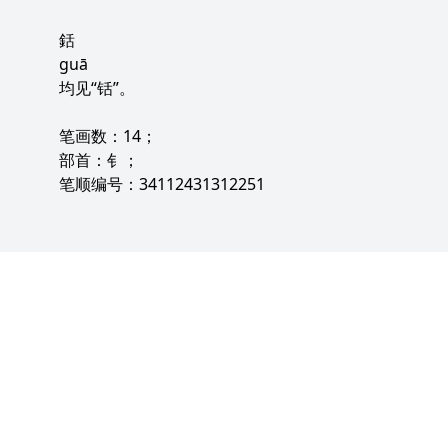
銛
guā
均见“铦”。
笔画数：14；
部首：钅；
笔顺编号：34112431312251