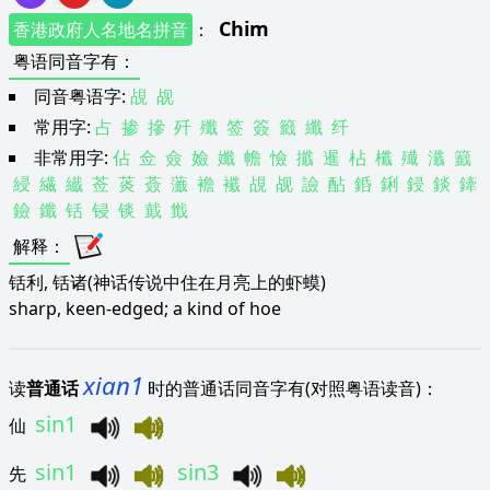
Chim
香港政府人名地名拼音
：
粤语同音字有
：
同音粤语字:
覘
觇
常用字:
占
掺
摻
歼
殲
签
簽
籤
纖
纤
非常用字:
佔
佥
僉
嬐
孅
幨
憸
攕
暹
枮
櫼
殱
瀸
籖
綅
繊
纎
莶
菼
薟
虃
襜
襳
覘
觇
譣
酟
銽
鋓
鋟
錟
鏲
鐱
鑯
铦
锓
锬
韯
韱
解释
：
铦利, 铦诸(神话传说中住在月亮上的虾蟆)
sharp, keen-edged; a kind of hoe
xian1
读
普通话
时的普通话同音字有(对照粤语读音)：
sin1
仙
sin1
sin3
先