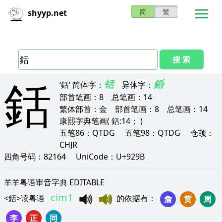
简
繁
shyyp.net
搜 索
銛
铦
銽
‘銛’
简体字：
异体字：
部首笔画：
8
总笔画：
14
繁体部首：
金
部首笔画：
8
总笔画：
14
康熙字典笔画
( 銛:14； )
五笔86：
QTDG
五笔98：
QTDG
仓颉：
CHJR
四角号码：
82164
UniCode：
U+929B
羊羊粤语审音字典 EDITABLE
cim1
<
銛
>
读粤语
的依据有
：
詹
黄
周
李
正
同