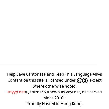
Help Save Cantonese and Keep This Language Alive!
Content on this site is licensed under
, except
where otherwise
noted
.
shyyp.net
®, formerly known as ykyi.net, has served
since 2010
.
Proudly Hosted in
Hong Kong
.