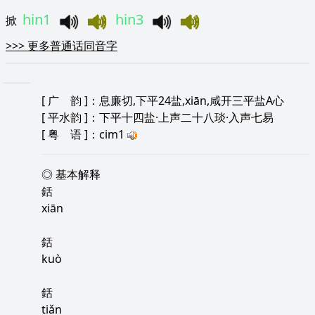
hin1
hin3
掀
>>>
更多普通话同音字
[
广 韵
]：息廉切,下平24盐,xiān,咸开三平盐A心
[
平水韵
]：下平十四盐·上声二十八琰·入声七易
[
粤 语
]：cim1
◎ 基本解释
銛
xiān
銛
kuò
銛
tiǎn