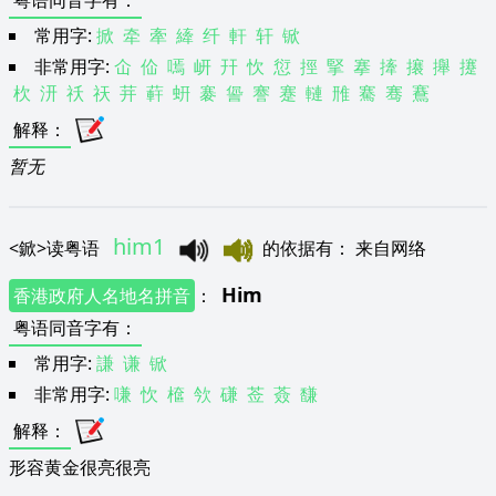
粤语同音字有
：
常用字:
掀
牵
牽
縴
纤
軒
轩
锨
非常用字:
仚
佡
嘕
岍
幵
忺
愆
挳
掔
搴
撁
攐
攑
攓
杴
汧
祅
祆
茾
蓒
蚈
褰
諐
謇
蹇
轋
雃
騫
骞
鶱
解释
：
暂无
him1
<
鍁
>
读粤语
的依据有
：
来自网络
Him
香港政府人名地名拼音
：
粤语同音字有
：
常用字:
謙
谦
锨
非常用字:
嗛
忺
檶
欦
磏
莶
薟
馦
解释
：
形容黄金很亮很亮