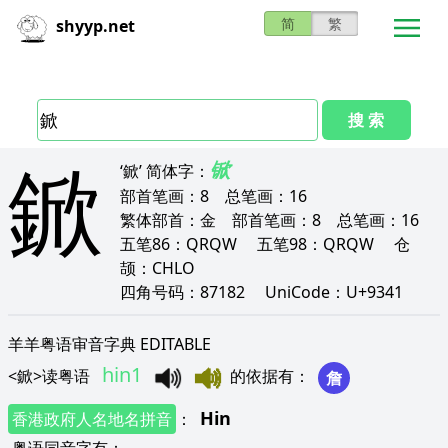
简
繁
shyyp.net
搜 索
鍁
锨
‘鍁’
简体字：
部首笔画：
8
总笔画：
16
繁体部首：
金
部首笔画：
8
总笔画：
16
五笔86：
QRQW
五笔98：
QRQW
仓
颉：
CHLO
四角号码：
87182
UniCode：
U+9341
羊羊粤语审音字典 EDITABLE
hin1
<
鍁
>
读粤语
的依据有
：
詹
Hin
香港政府人名地名拼音
：