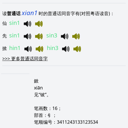
xian1
读
普通话
时的普通话同音字有(对照粤语读音)：
sin1
仙
sin1
sin3
先
hin1
hin3
掀
>>>
更多普通话同音字
鍁
xiān
见“锨”。
笔画数：16；
部首：钅；
笔顺编号：3411243133123534