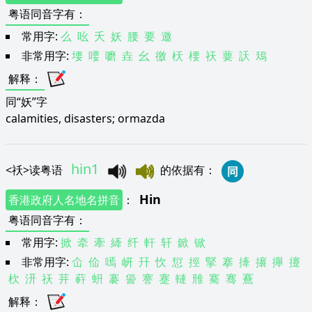
粤语同音字有
：
常用字:
么
吆
夭
妖
腰
要
邀
非常用字:
㙘
喓
嚰
垚
幺
徼
枖
楆
祆
葽
訞
鴁
解释
：
同“妖”字
calamities, disasters; ormazda
hin1
<
祅
>
读粤语
的依据有
：
同
Hin
香港政府人名地名拼音
：
粤语同音字有
：
常用字:
掀
牵
牽
縴
纤
軒
轩
鍁
锨
非常用字:
仚
佡
嘕
岍
幵
忺
愆
挳
掔
搴
撁
攐
攑
攓
杴
汧
祆
茾
蓒
蚈
褰
諐
謇
蹇
轋
雃
騫
骞
鶱
解释
：