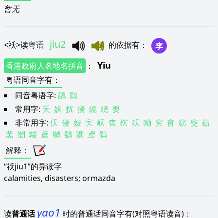
暂无
jiu2
<
祅
>
读粤语
的依据有
：
李
Yiu
香港政府人名地名拼音
：
粤语同音字有
：
同音粤语字:
鷂
鹞
常用字:
夭
妖
扰
擾
繞
绕
要
非常用字:
仸
偠
婹
宎
岆
杳
柼
殀
眑
穾
窅
窈
窔
苭
蓔
闄
騕
鳶
鴢
鷂
鷕
鸢
鹞
解释
：
“祅jiu1”的异读字
calamities, disasters; ormazda
yao1
读
普通话
时的普通话同音字有(对照粤语读音)：