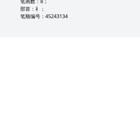
笔画数：8；
部首：礻；
笔顺编号：45243134