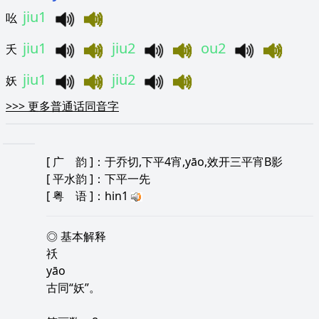
jiu1
吆
jiu1
jiu2
ou2
夭
jiu1
jiu2
妖
>>>
更多普通话同音字
[
广 韵
]：于乔切,下平4宵,yāo,效开三平宵B影
[
平水韵
]：下平一先
[
粤 语
]：hin1
◎ 基本解释
祅
yāo
古同“妖”。