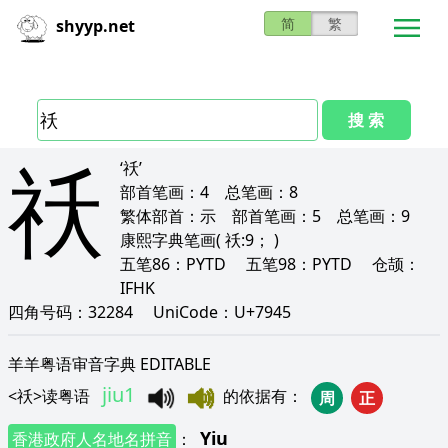
简
繁
shyyp.net
搜 索
祅
‘祅’
部首笔画：
4
总笔画：
8
繁体部首：
示
部首笔画：
5
总笔画：
9
康熙字典笔画
( 祅:9； )
五笔86：
PYTD
五笔98：
PYTD
仓颉：
IFHK
四角号码：
32284
UniCode：
U+7945
羊羊粤语审音字典 EDITABLE
jiu1
<
祅
>
读粤语
的依据有
：
周
正
Yiu
香港政府人名地名拼音
：