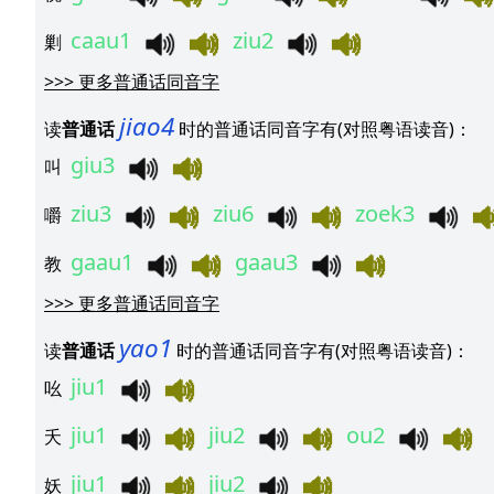
caau1
ziu2
剿
>>>
更多普通话同音字
jiao4
读
普通话
时的普通话同音字有(对照粤语读音)：
giu3
叫
ziu3
ziu6
zoek3
嚼
gaau1
gaau3
教
>>>
更多普通话同音字
yao1
读
普通话
时的普通话同音字有(对照粤语读音)：
jiu1
吆
jiu1
jiu2
ou2
夭
jiu1
jiu2
妖