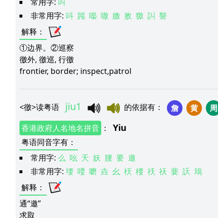
常用字:
叫
非常用字:
呌
嘂
嘄
噭
嬓
敫
獥
訆
譥
解释
：
①边界。②巡察
徼外, 徼巡, 行徼
frontier, border; inspect,patrol
jiu1
<
徼
>
读粤语
的依据有
：
詹
黄
周
Yiu
香港政府人名地名拼音
：
粤语同音字有
：
常用字:
么
吆
夭
妖
腰
要
邀
非常用字:
㙘
喓
嚰
垚
幺
枖
楆
祅
祆
葽
訞
鴁
解释
：
通“邀”
求取