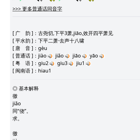
>>>
更多普通话同音字
[
广 韵
]：古尧切,下平3萧,jiāo,效开四平萧见
[
平水韵
]：下平二萧·去声十八啸
[
唐 音
]：gèu
[
普通话
]：jiào
jiǎo
jiāo
yāo
[
粤 语
]：giu2
giu3
jiu1
[
闽南语
]：hiau1
◎ 基本解释
徼
jiǎo
同“侥”。
求。
徼