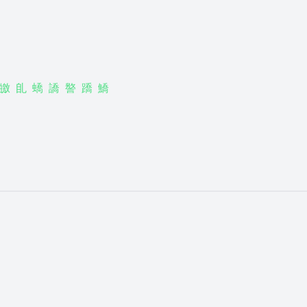
皦
臫
蟜
譑
譥
蹻
鱎