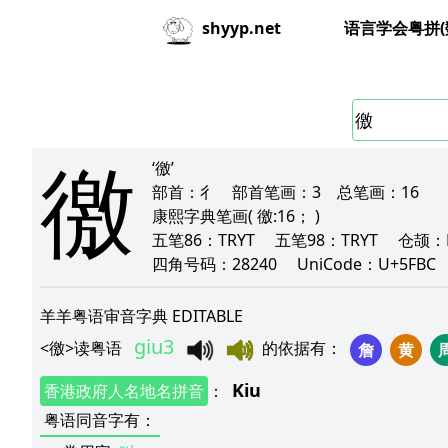
语言学会粤拼(
shyyp.net
徼
‘徼’
部首：
彳
部首笔画：
3
总笔画：
16
康熙字典笔画
( 徼:16； )
五笔86：
TRYT
五笔98：
TRYT
仓颉：
四角号码：
28240
UniCode：
U+5FB
羊羊粤语审音字典 EDITABLE
giu3
<
徼
>
读粤语
的依据有
：
詹
黄
Kiu
香港政府人名地名拼音
：
粤语同音字有
：