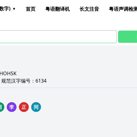
数字)
首页
粤语翻译机
长文注音
粤语声调检
HOHSK
C
规范汉字编号：
6134
周
李
正
同