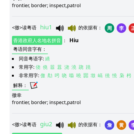
frontier, border; inspect,patrol
hiu1
<
徼
>
读粤语
的依据有
：
周
李
Hiu
香港政府人名地名拼音
：
粤语同音字有
：
同音粤语字:
繑
常用字:
侥
僥
嚣
囂
浇
澆
跷
蹺
非常用字:
儌
勪
呺
哓
嘄
嘵
嚻
墽
嵪
徺
憢
枭
枵
解释
：
徼幸
frontier, border; inspect,patrol
giu2
<
徼
>
读粤语
的依据有
：
詹
黄