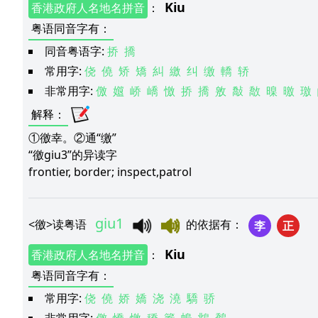
Kiu
香港政府人名地名拼音
：
粤语同音字有
：
同音粤语字:
挢
撟
常用字:
侥
僥
矫
矯
糾
繳
纠
缴
轎
轿
非常用字:
儌
孂
峤
嶠
憿
挢
撟
敫
敽
敿
暞
曒
璬
解释
：
①徼幸。②通“缴”
“徼giu3”的异读字
frontier, border; inspect,patrol
giu1
<
徼
>
读粤语
的依据有
：
李
正
Kiu
香港政府人名地名拼音
：
粤语同音字有
：
常用字:
侥
僥
娇
嬌
浇
澆
驕
骄