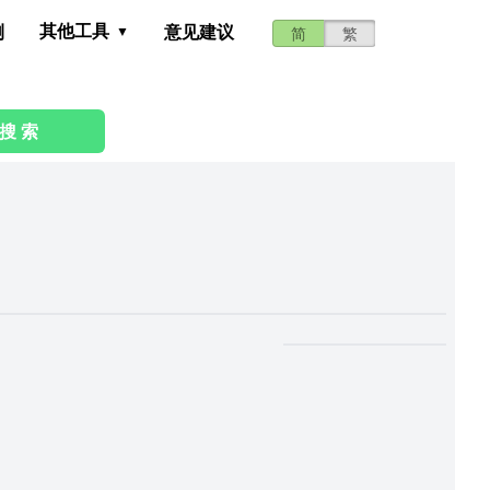
其他工具
测
意见建议
简
繁
搜 索