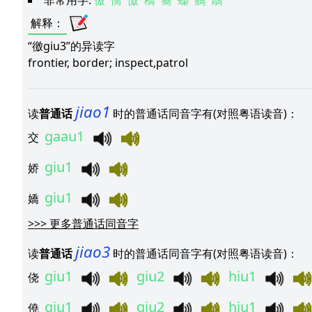
非常用字:
儌
憍
憿
穚
簥
蟂
鴵
鷮
解释
：
“徼giu3”的异读字
frontier, border; inspect,patrol
jiao1
读
普通话
时的普通话同音字有(对照粤语读音)：
gaau1
交
giu1
娇
giu1
嬌
>>>
更多普通话同音字
jiao3
读
普通话
时的普通话同音字有(对照粤语读音)：
giu1
giu2
hiu1
侥
giu1
giu2
hiu1
僥