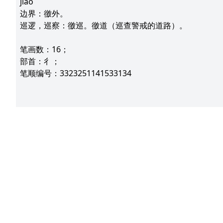
jiào
边界：徼外。
巡逻，巡察：徼巡。徼道（巡查警戒的道路）。
笔画数：16；
部首：彳；
笔顺编号：3323251141533134