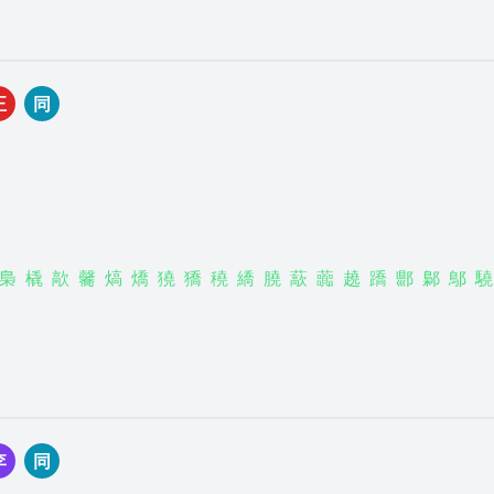
正
同
梟
橇
歊
毊
熇
燆
獟
獢
穘
繑
膮
藃
虈
趬
蹻
郻
鄡
鄥
驍
李
同