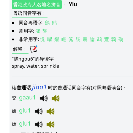
Yiu
香港政府人名地名拼音
：
粤语同音字有
：
同音粤语字:
鷂
鹞
常用字:
浇
耀
非常用字:
愰
曜
燿
矅
筄
艞
覞
讑
鷂
鷕
鷣
鹞
解释
：
“浇ngou6”的异读字
spray, water, sprinkle
jiao1
读
普通话
时的普通话同音字有(对照粤语读音)：
gaau1
交
giu1
娇
giu1
嬌