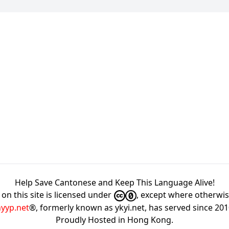
Help Save Cantonese and Keep This Language Alive!
on this site is licensed under
, except where otherwi
hyyp.net
®, formerly known as ykyi.net, has served since 20
Proudly Hosted in
Hong Kong
.