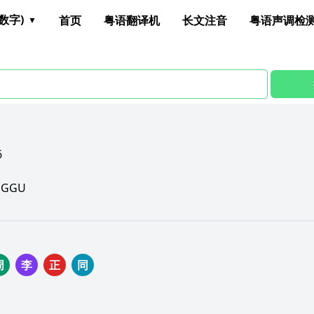
数字)
首页
粤语翻译机
长文注音
粤语声调检
6
EGGU
周
李
正
同