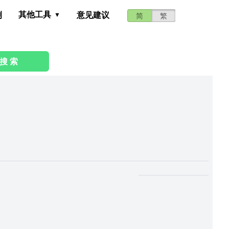
其他工具
测
意见建议
简
繁
搜 索