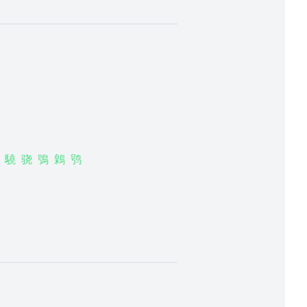
驍
骁
鴞
鷍
鸮