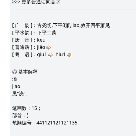
>>>
更多普通话同音字
[
广 韵
]：古尧切,下平3萧,jiāo,效开四平萧见
[
平水韵
]：下平二萧
[
唐 音
]：keu
[
普通话
]：jiāo
[
粤 语
]：giu1
hiu1
◎ 基本解释
澆
jiāo
见“浇”。
笔画数：15；
部首：氵；
笔顺编号：441121121121135