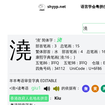
语言学会粤拼(
shyyp.net
澆
浇
‘澆’
简体字：
部首笔画：
3
总笔画：
15
繁体部首：
水
部首笔画：
4
总笔画：
1
康熙字典笔画
( 澆:16； )
五笔86：
IFFQ
五笔98：
IFFQ
仓颉：
四角号码：
34112
UniCode：
U+6F86
羊羊粤语审音字典 EDITABLE
giu1
<
澆
>
读粤语
的依据有
：
詹
黄
Kiu
香港政府人名地名拼音
：