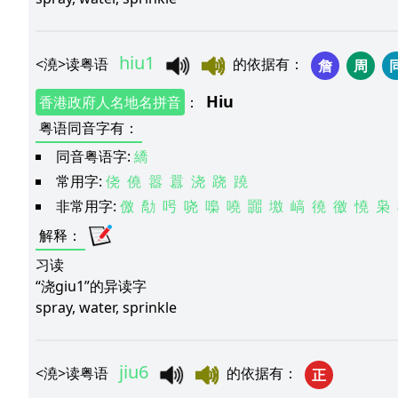
hiu1
<
澆
>
读粤语
的依据有
：
詹
周
Hiu
香港政府人名地名拼音
：
粤语同音字有
：
同音粤语字:
繑
常用字:
侥
僥
嚣
囂
浇
跷
蹺
非常用字:
儌
勪
呺
哓
嘄
嘵
嚻
墽
嵪
徺
徼
憢
枭
解释
：
习读
“浇giu1”的异读字
spray, water, sprinkle
jiu6
<
澆
>
读粤语
的依据有
：
正