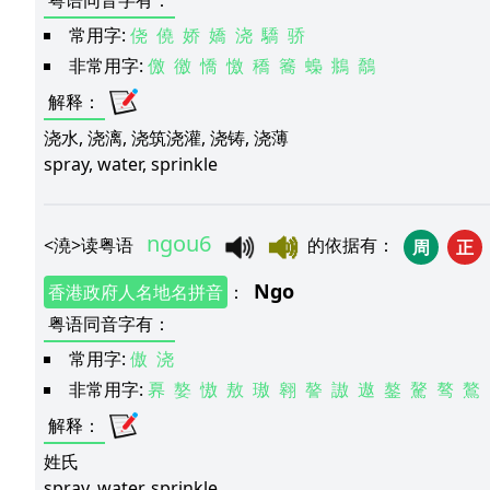
粤语同音字有
：
常用字:
侥
僥
娇
嬌
浇
驕
骄
非常用字:
儌
徼
憍
憿
穚
簥
蟂
鴵
鷮
解释
：
浇水, 浇漓, 浇筑浇灌, 浇铸, 浇薄
spray, water, sprinkle
ngou6
<
澆
>
读粤语
的依据有
：
周
正
Ngo
香港政府人名地名拼音
：
粤语同音字有
：
常用字:
傲
浇
非常用字:
奡
嫯
慠
敖
璈
翱
謷
謸
遨
鏊
驁
骜
鷔
解释
：
姓氏
spray, water, sprinkle