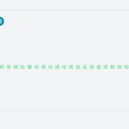
同
枵
梟
橇
歊
毊
熇
燆
獟
獢
穘
繑
膮
藃
虈
趬
蹻
郻
鄡
鄥