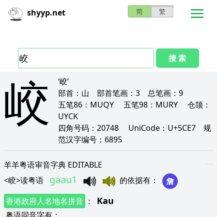
简
繁
shyyp.net
搜 索
峧
‘峧’
部首：
山
部首笔画：
3
总笔画：
9
五笔86：
MUQY
五笔98：
MURY
仓颉：
UYCK
四角号码：
20748
UniCode：
U+5CE7
规
范汉字编号：
6895
羊羊粤语审音字典 EDITABLE
gaau1
<
峧
>
读粤语
的依据有
：
詹
Kau
香港政府人名地名拼音
：
粤语同音字有
：