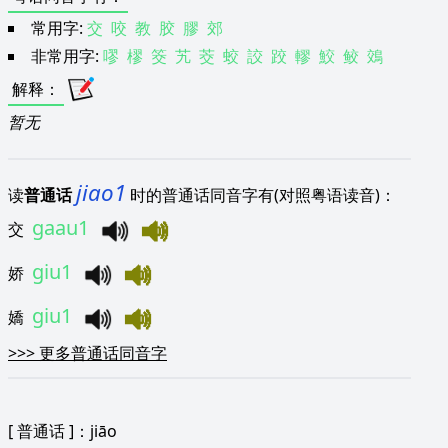
常用字:
交
咬
教
胶
膠
郊
非常用字:
嘐
樛
筊
艽
茭
蛟
詨
跤
轇
鮫
鲛
鵁
解释
：
暂无
jiao1
读
普通话
时的普通话同音字有(对照粤语读音)：
gaau1
交
giu1
娇
giu1
嬌
>>>
更多普通话同音字
[
普通话
]：jiāo