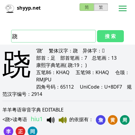
简
繁
shyyp.net
搜 索
跷
‘跷’
繁体汉字：
跷
异体字：
𫏋
部首：
足
部首笔画：
7
总笔画：
13
康熙字典笔画
( 跷:19； )
五笔86：
KHAQ
五笔98：
KHAQ
仓颉：
RMJPU
四角号码：
65112
UniCode：
U+8DF7
规
范汉字编号：
2914
羊羊粤语审音字典 EDITABLE
hiu1
<
跷
>
读粤语
的依据有
：
詹
黄
周
李
正
同