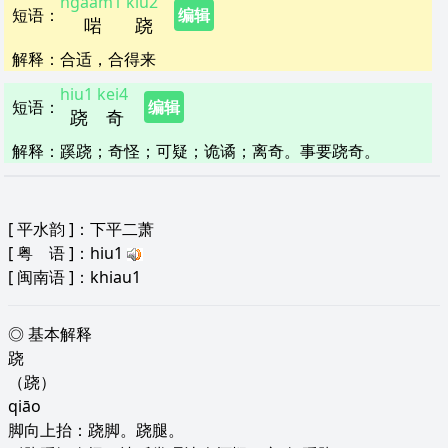
ngaam1
kiu2
短语
：
编辑
啱
跷
解释
：
合适，合得来
hiu1
kei4
短语
：
编辑
跷
奇
解释
：
蹊跷；奇怪；可疑；诡谲；离奇。事要跷奇。
[
平水韵
]：下平二萧
[
粤 语
]：hiu1
[
闽南语
]：khiau1
◎ 基本解释
跷
（跷）
qiāo
脚向上抬：跷脚。跷腿。