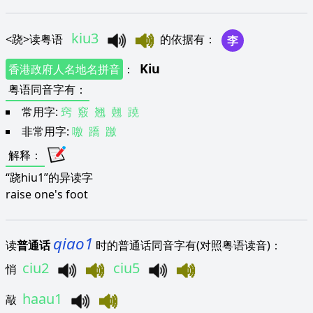
kiu3
<
跷
>
读粤语
的依据有
：
李
Kiu
香港政府人名地名拼音
：
粤语同音字有
：
常用字:
窍
竅
翘
翹
蹺
非常用字:
噭
蹻
躈
解释
：
“跷hiu1”的异读字
raise one's foot
qiao1
读
普通话
时的普通话同音字有(对照粤语读音)：
ciu2
ciu5
悄
haau1
敲