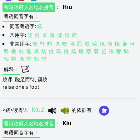
Hiu
香港政府人名地名拼音
：
粤语同音字有
：
同音粤语字:
繑
常用字:
侥
僥
嚣
囂
浇
澆
蹺
非常用字:
儌
勪
呺
哓
嘄
嘵
嚻
墽
嵪
徺
徼
憢
枭
枵
梟
橇
歊
毊
熇
燆
獟
獢
穘
繑
膮
藃
虈
趬
蹻
郻
鄡
鄥
驍
骁
鴞
鷍
鸮
解释
：
跷课, 跷足而待, 蹊跷
raise one's foot
kiu2
<
跷
>
读粤语
的依据有
：
詹
Kiu
香港政府人名地名拼音
：
粤语同音字有
：