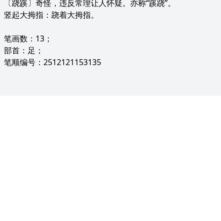
〔跷蹊〕奇怪，违反常理让人怀疑。亦称“蹊跷”。
竖起大拇指：跷着大拇指。
笔画数：13；
部首：足；
笔顺编号：2512121153135