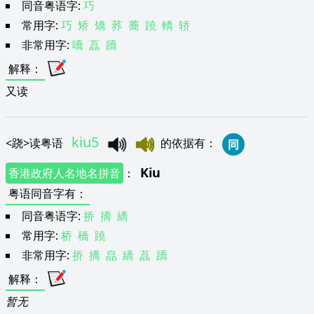
同音粤语字:
巧
常用字:
巧
矫
矯
荞
蕎
蹺
轎
轿
非常用字:
嘺
藠
蹻
解释
：
又读
kiu5
<
跷
>
读粤语
的依据有
：
同
Kiu
香港政府人名地名拼音
：
粤语同音字有
：
同音粤语字:
挢
撟
繑
常用字:
桥
橋
蹺
非常用字:
挢
撟
皛
繑
藠
蹻
解释
：
暂无