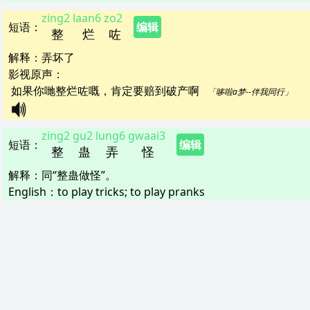
zing2
laan6
zo2
短语
：
编辑
整
烂
咗
解释
：
弄坏了
影视原声：
如果你哋整烂咗嘅，肯定要赔到破产啊   
「哆啦a梦--伴我同行」
zing2
gu2
lung6
gwaai3
短语
：
编辑
整
蛊
弄
怪
解释
：
同“整蛊做怪”。
English：
to play tricks; to play pranks