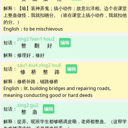
解释
：
【喻】装神弄鬼；搞小动作；故意出洋相。边个在课堂
上整蛊做怪，我就扣啲分。（谁在课堂上搞小动作，我就扣他
的分。）
English：
to be mischievous
zing2
faan1
hou2
短语
：
编辑
整
翻
好
解释
：
修理好，修好
sau1
kiu4
zing2
lou6
短语
：
编辑
修
桥
整
路
解释
：
修桥补路，铺路修桥
English：
lit. building bridges and repairing roads,
meaning conducting good or hard deeds
zing2
gu2
短语
：
编辑
整
蛊
解释
：
捉弄。呢班学生都够晒调皮嘞，老师都整蛊。（这帮学