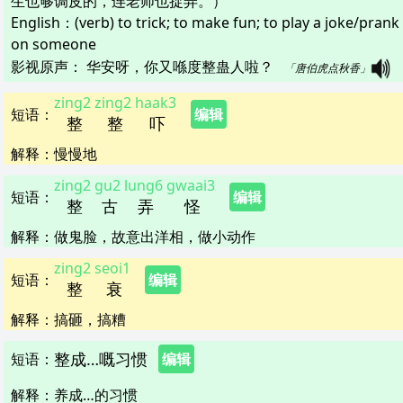
生也够调皮的，连老师也捉弄。）
English：
(verb) to trick; to make fun; to play a joke/prank
on someone
影视原声：
华安呀，你又喺度整蛊人啦？   
「唐伯虎点秋香」
zing2
zing2
haak3
短语
：
编辑
整
整
吓
解释
：
慢慢地
zing2
gu2
lung6
gwaai3
短语
：
编辑
整
古
弄
怪
解释
：
做鬼脸，故意出洋相，做小动作
zing2
seoi1
短语
：
编辑
整
衰
解释
：
搞砸，搞糟
整成…嘅习惯
短语
：
编辑
解释
：
养成…的习惯