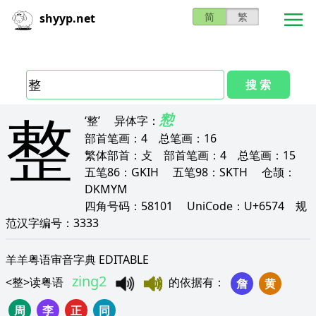
简
繁
shyyp.net
搜 索
整
愸
‘整’
异体字：
部首笔画：
4
总笔画：
16
繁体部首：
攴
部首笔画：
4
总笔画：
15
五笔86：
GKIH
五笔98：
SKTH
仓颉：
DKMYM
四角号码：
58101
UniCode：
U+6574
规
范汉字编号：
3333
羊羊粤语审音字典 EDITABLE
zing2
<
整
>
读粤语
的依据有
：
詹
黄
周
李
正
同