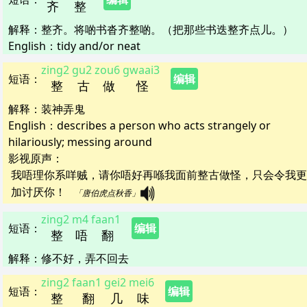
齐
整
解释
：
整齐。将啲书沓齐整啲。（把那些书迭整齐点儿。）
English：
tidy and/or neat
zing2
gu2
zou6
gwaai3
短语
：
编辑
整
古
做
怪
解释
：
装神弄鬼
English：
describes a person who acts strangely or
hilariously; messing around
影视原声：
我唔理你系咩贼，请你唔好再喺我面前整古做怪，只会令我更
加讨厌你！   
「唐伯虎点秋香」
zing2
m4
faan1
短语
：
编辑
整
唔
翻
解释
：
修不好，弄不回去
zing2
faan1
gei2
mei6
短语
：
编辑
整
翻
几
味