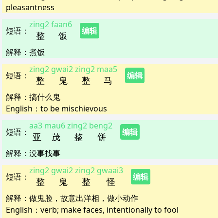
pleasantness
zing2
faan6
短语
：
编辑
整
饭
解释
：
煮饭
zing2
gwai2
zing2
maa5
短语
：
编辑
整
鬼
整
马
解释
：
搞什么鬼
English：
to be mischievous
aa3
mau6
zing2
beng2
短语
：
编辑
亚
茂
整
饼
解释
：
没事找事
zing2
gwai2
zing2
gwaai3
短语
：
编辑
整
鬼
整
怪
解释
：
做鬼脸，故意出洋相，做小动作
English：
verb; make faces, intentionally to fool