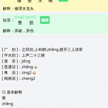
修
整
水
喉
解释
：
修理水龙头
zing2
syun2
短语
：
编辑
整
损
解释
：
弄破，弄伤
[
广 韵
]：之郢切,上40静,zhěng,梗开三上清章
[
平水韵
]：上声二十三梗
[
唐 音
]：jiɛ̌ng
[
普通话
]：zhěng
[
粤 语
]：zing2
[
闽南语
]：cheng2
◎ 基本解释
整
zhěng