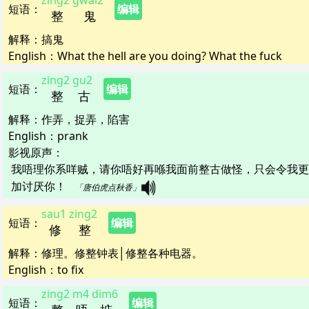
zing2
gwai2
短语
：
编辑
整
鬼
解释
：
搞鬼
English：
What the hell are you doing? What the fuck
zing2
gu2
短语
：
编辑
整
古
解释
：
作弄，捉弄，陷害
English：
prank
影视原声：
我唔理你系咩贼，请你唔好再喺我面前整古做怪，只会令我更
加讨厌你！   
「唐伯虎点秋香」
sau1
zing2
短语
：
编辑
修
整
解释
：
修理。修整钟表│修整各种电器。
English：
to fix
zing2
m4
dim6
短语
：
编辑