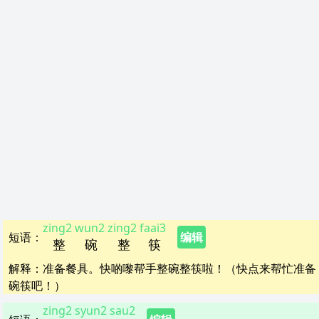
zing2
wun2
zing2
faai3
短语
：
编辑
整
碗
整
筷
解释
：
准备餐具。快啲嚟帮手整碗整筷啦！（快点来帮忙准备
碗筷吧！）
zing2
syun2
sau2