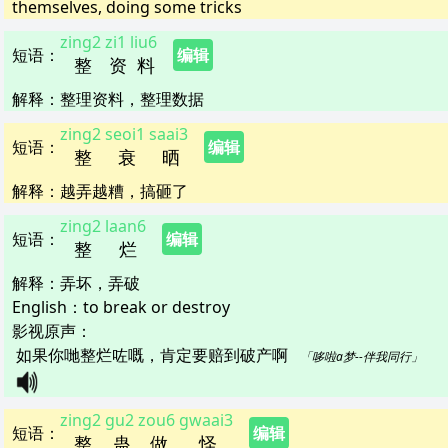
themselves, doing some tricks
zing2
zi1
liu6
短语
：
编辑
整
资
料
解释
：
整理资料，整理数据
zing2
seoi1
saai3
短语
：
编辑
整
衰
晒
解释
：
越弄越糟，搞砸了
zing2
laan6
短语
：
编辑
整
烂
解释
：
弄坏，弄破
English：
to break or destroy
影视原声：
如果你哋整烂咗嘅，肯定要赔到破产啊   
「哆啦a梦--伴我同行」
zing2
gu2
zou6
gwaai3
短语
：
编辑
整
蛊
做
怪