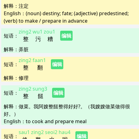
解释
：
注定
English：
(noun) destiny; fate; (adjective) predestined;
(verb) to make / prepare in advance
zing2
wu1
zou1
短语
：
编辑
整
污
糟
解释
：
弄脏
zing2
faan1
短语
：
编辑
整
翻
解释
：
修理
zing2
sung3
短语
：
编辑
整
餸
解释
：
做菜。我阿嫂整餸整得好好?。（我嫂嫂做菜做得很
好。）
English：
to cook and prepare meal
sau1
zing2
seoi2
hau4
短语
：
编辑