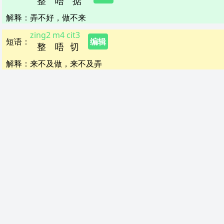
整
唔
掂
解释
：
弄不好，做不来
zing2
m4
cit3
短语
：
编辑
整
唔
切
解释
：
来不及做，来不及弄