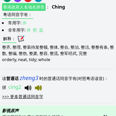
Ching
香港政府人名地名拼音
：
粤语同音字有
：
常用字:
井
非常用字:
丼
愸
晸
解释
：
整齐, 整理, 整装待发整顿, 整体, 整合, 整治, 整洁, 整整有条, 整
数, 整编, 整饬, 整肃, 整容, 整流, 整军经武, 完整
orderly, neat, tidy; whole
zheng3
读
普通话
时的普通话同音字有(对照粤语读音)：
cing2
拯
>>>
更多普通话同音字
影视原声