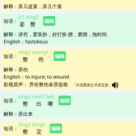
解释
：
弄几道菜，弄几个菜
zi1
zing2
短语
：
编辑
姿
整
解释
：
讲究，爱装扮，好打扮 蹭，磨蹭，拖时间
English：
fastidious
zing2
soeng1
短语
：
编辑
整
伤
解释
：
弄伤
English：
to injure; to wound
影视原声：
畀佢整伤条菩提根   
「大话西游之月光宝盒」
zing2
ceot1
lai4
短语
：
编辑
整
出
嚟
解释
：
弄出来
zing2
ding6
短语
：
编辑
整
定