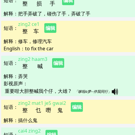
短语
：
编辑
整
损
手
解释
：
把手弄破了，碰伤了手，弄破了手
zing2
ce1
短语
：
编辑
整
车
解释
：
修车，修理汽车
English：
to fix the car
zing2
haam3
短语
：
编辑
整
喊
解释
：
弄哭
影视原声：
重要咁大胆整喊我个仔，大雄 ?   
「哆啦a梦--伴我同行」
zing2
mat1
je5
gwai2
短语
：
编辑
整
乜
嘢
鬼
解释
：
搞什么鬼
cai4
zing2
短语
：
编辑