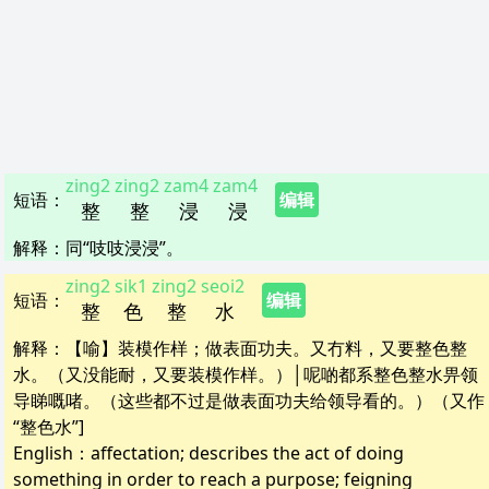
zing2
zing2
zam4
zam4
短语
：
编辑
整
整
浸
浸
解释
：
同“吱吱浸浸”。
zing2
sik1
zing2
seoi2
短语
：
编辑
整
色
整
水
解释
：
【喻】装模作样；做表面功夫。又冇料，又要整色整
水。（又没能耐，又要装模作样。）│呢啲都系整色整水畀领
导睇嘅啫。（这些都不过是做表面功夫给领导看的。）（又作
“整色水”]
English：
affectation; describes the act of doing
something in order to reach a purpose; feigning